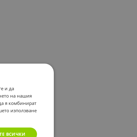
е и да
нето на нашия
 да я комбинират
ашето използване
ТЕ ВСИЧКИ