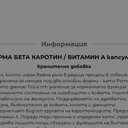
Информация
МА БЕТА КАРОТИН / ВИТАМИН A капсул
Хранителна добавка
 който играе важна роля в редица процеси в човеш
храната се намира под две основни форми – като Ре
то зрение. Той е от значение за нормалната функци
малното състояние на лигавиците и кожата. Участва
таболизъм на желязото. Поддържането на адекватни н
ма, включително за кожата, косата и зрението.
познатият вид от групата на каротеноидите. Предс
тамин А. Поради тази причина е определян като „прек
гурява същите ползи, свързани с функциите на Вита