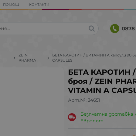
ПОМОЩ
КОНТАКТИ
0878 
ZEIN
БЕТА КАРОТИН / ВИТАМИН А капсули 90 бр
PHARMA
CAPSULES
БЕТА КАРОТИН /
броя / ZEIN PHA
VITAMIN A CAPS
Арт.№:
34651
Безплатна доставка 
Европът