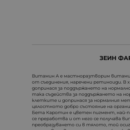
ЗЕИН ФАР
Витамин А е мастноразтворим витамин,
от съединения, наречени ретиноиди. В 
допринася за поддържането на нормално
така съдейства за поддържането на нор
клетките и допринася за нормалния ме
цялостното добро състояние на организ
Бета Каротин е цветен пигмент, най-
се преработва и от него се получава ви
преобразуването си в тялото, той оси