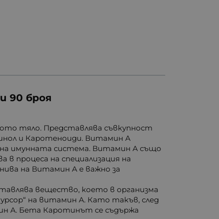
и 90 броя
кото тяло. Представлява съвкупност
тинол и Каротеноиди. Витамин А
я на имунната система. Витамин А също
 в процеса на специализация на
ива на Витамин А е важно за
тавлява вещество, което в организма
урсор“ на витамин А. Като такъв, след
мин А. Бета Каротинът се съдържа