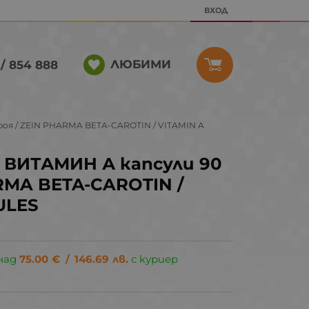
ВХОД
ЛЮБИМИ
/ 854 888
оя / ZEIN PHARMA BETA-CAROTIN / VITAMIN A
 ВИТАМИН А капсули 90
RMA BETA-CAROTIN /
ULES
над
75.00
€
/
146.69
лв.
с куриер