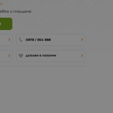
.
авка и плащане
И
0878 / 854 888
ДОБАВИ В ЛЮБИМИ