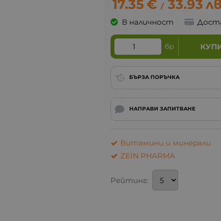
17.35
€
33.93
лв
/
В наличност
Дост
бр
КУП
БЪРЗА ПОРЪЧКА
НАПРАВИ ЗАПИТВАНЕ
Витамини и минерали
ZEIN PHARMA
Рейтинг: