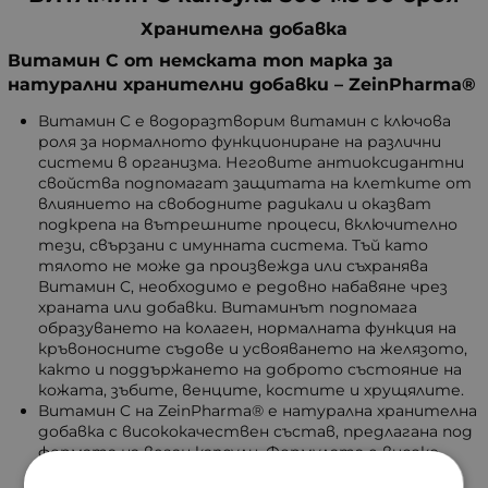
Хранителна добавка
Витамин C от немската топ марка за
натурални хранителни добавки – ZeinPharma®
Витамин C е водоразтворим витамин с ключова
роля за нормалното функциониране на различни
системи в организма. Неговите антиоксидантни
свойства подпомагат защитата на клетките от
влиянието на свободните радикали и оказват
подкрепа на вътрешните процеси, включително
тези, свързани с имунната система. Тъй като
тялото не може да произвежда или съхранява
Витамин C, необходимо е редовно набавяне чрез
храната или добавки. Витаминът подпомага
образуването на колаген, нормалната функция на
кръвоносните съдове и усвояването на желязото,
както и поддържането на доброто състояние на
кожата, зъбите, венците, костите и хрущялите.
Витамин C на ZeinPharma® е натурална хранителна
добавка с висококачествен състав, предлагана под
формата на веган капсули. Формулата е високо
концентрирана – само една капсула дневно