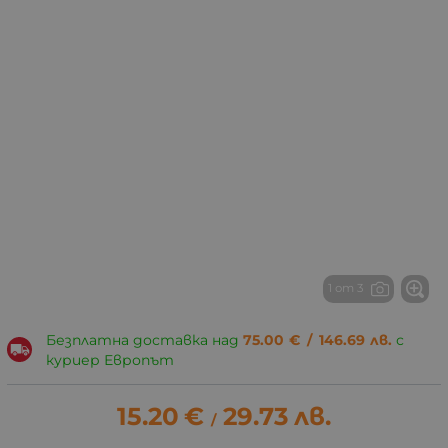
1 от 3
Безплатна доставка над
75.00
€
/
146.69
лв.
с
куриер Европът
15.20
€
29.73
лв.
/