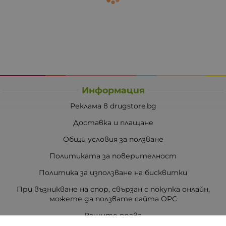
Информация
Реклама в drugstore.bg
Доставка и плащане
Общи условия за ползване
Политиката за поверителност
Политика за използване на бисквитки
При възникване на спор, свързан с покупка онлайн,
можете да ползвате сайта ОРС
Вашите права