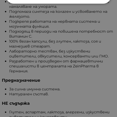
Допринася за нормалния енергиен метаболизъм и
намаляване на умората.
Подпомага синтеза на колаген и усвояването на
желязото.
Подкрепя работата на нервната система и
мозъчната функция.
Подходящ в периоди на повишена потребност от
Витамин C.
100% веган капсули, без глутен, лактоза, соя и
магнезиев стеарат.
Лабораторно тестван, без изкуствени
оцветители, овкусители, консерванти или ГМО.
Разработен и произведен от фармацевтични
специалисти в централата на ZeinPharma в
Германия.
Предназначение
За силна имунна система.
Натурален състав.
НЕ съдържа
Глутен, аспартам, лактоза, алергени, изкуствени