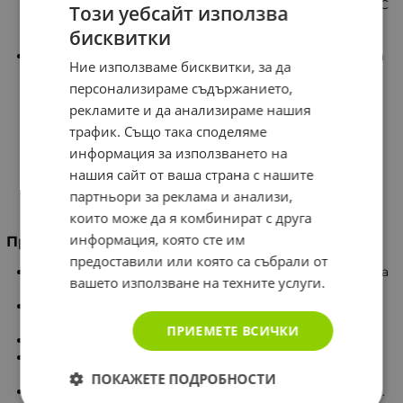
осигурява оптимално количество чист Витамин C
Този уебсайт използва
в биоактивната му и добре усвоима форма – L-
бисквитки
аскорбинова киселина.
Приемът на Витамин C на ZeinPharma® подпомага
Ние използваме бисквитки, за да
нормалната функция на имунната система и
персонализираме съдържанието,
предоставя антиоксидантна защита на
клетките. Осигурява подкрепа в периоди на
рекламите и да анализираме нашия
повишена нужда от Витамин C, допринася за
трафик. Също така споделяме
нормалния енергиен метаболизъм и намаляване на
информация за използването на
умората. Подпомага синтеза на колаген,
нашия сайт от ваша страна с нашите
правилното усвояване на желязото,
функционирането на нервната система и
партньори за реклама и анализи,
нормалната мозъчна дейност.
които може да я комбинират с друга
информация, която сте им
Предимства на Витамин C на ZeinPharma®
предоставили или която са събрали от
Съдържа Витамин C в биоактивна и добре усвоима
вашето използване на техните услуги.
форма – L-аскорбинова киселина.
Високодозирана формула с удобен прием – само 1
капсула дневно.
ПРИЕМЕТЕ ВСИЧКИ
Висока бионаличност и отлична поносимост.
Подпомага нормалната функция на имунната
система.
ПОКАЖЕТЕ ПОДРОБНОСТИ
Осигурява антиоксидантна защита на клетките.