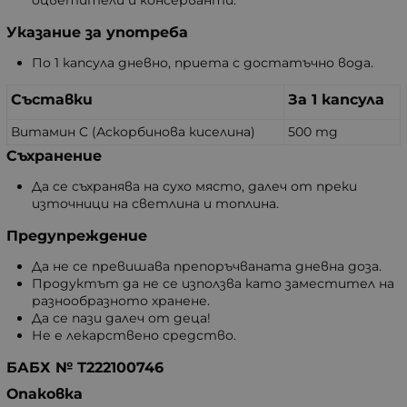
оцветители и консерванти.
Указание за употреба
По 1 капсула дневно, приета с достатъчно вода.
Съставки
За 1 капсула
Витамин C (Аскорбинова киселина)
500 mg
Съхранение
Да се съхранява на сухо място, далеч от преки
източници на светлина и топлина.
Предупреждение
Да не се превишава препоръчваната дневна доза.
Продуктът да не се използва като заместител на
разнообразното хранене.
Да се пази далеч от деца!
Не е лекарствено средство.
БАБХ № Т222100746
Опаковка