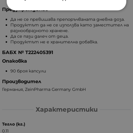
Предупреждение
Да не се превишава препоръчваната дневна доза.
Продуктът да не се използва като заместител на
разнообразното хранене.
Да се пази далеч от деца.
Продуктът не е хранителна добавка.
БАБХ № Т222405391
Опаковка
90 броя капсули
Производител
Германия, ZeinPharma Germany GmbH
Характеристики
Тегло (кг.)
0.11