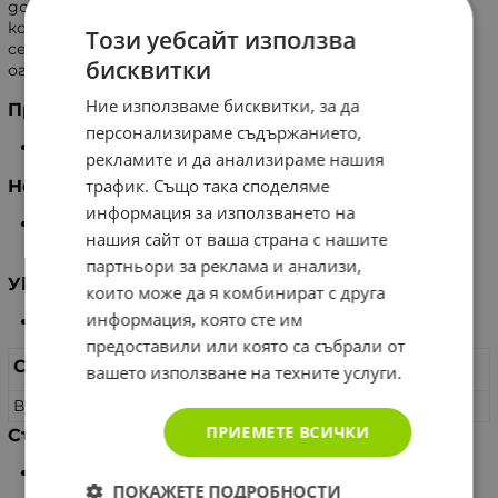
допринася за доброто състояние на зъбите и
костите. Особено предпочитан през есенно-зимния
Този уебсайт използва
сезон, когато излагането на слънчева светлина е
бисквитки
ограничено.
Ние използваме бисквитки, за да
Предназначение
персонализираме съдържанието,
Поддържа здрави костите и зъбите.
рекламите и да анализираме нашия
трафик. Също така споделяме
Не съдържа
информация за използването на
Глутен, аспартам, лактоза, алергени, изкуствени
нашия сайт от ваша страна с нашите
оцветители и консерванти.
партньори за реклама и анализи,
Указание за употреба
които може да я комбинират с друга
информация, която сте им
По 1 капсула през ден.
предоставили или която са събрали от
Съставки
за 1 капсула
вашето използване на техните услуги.
Витамин D3 (Холекалциферол)
50 µg (2000 IU)
ПРИЕМЕТЕ ВСИЧКИ
Съхранение
Да се съхранява на сухо място, далеч от преки
ПОКАЖЕТЕ ПОДРОБНОСТИ
източници на светлина и топлина.