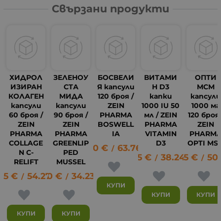
Свързани продукти
ХИДРОЛ
ЗЕЛЕНОУ
БОСВЕЛИ
ВИТАМИ
ОПТИ
ИЗИРАН
СТА
Я капсули
Н D3
МСМ
КОЛАГЕН
МИДА
120 броя /
капки
капсул
капсули
капсули
ZEIN
1000 IU 50
1000 мг
60 броя /
90 броя /
PHARMA
мл / ZEIN
120 броя 
ZEIN
ZEIN
BOSWELL
PHARMA
ZEIN
PHARMA
PHARMA
IA
VITAMIN
PHARM
COLLAGE
GREENLIP
D3
OPTI MS
32.60
€
63.76
лв.
16
/
N C-
PED
19.55
€
38.24
26.05
лв.
€
50
/
/
RELIFT
MUSSEL
75
€
54.27
17.50
лв.
€
34.23
лв.
/
/
КУПИ
КУПИ
КУПИ
КУПИ
КУПИ