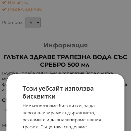
Напитки
ГЛЪТКА ЗДРАВЕ
Рейтинг:
Информация
ГЛЪТКА ЗДРАВЕ ТРАПЕЗНА ВОДА СЪС
СРЕБРО 500 мл
Глътка Здраве pH8 Silver е трапезна вода с ниска
минерализация, преминала през сребърен
филтър. Подходяща както за пиене, така и за миене на
Този уебсайт използва
лице и ръце.
бисквитки
Състав
Ние използваме бисквитки, за да
Трапезна вода от Рила, структурирана със
персонализираме съдържанието,
сребърна филтърна колона.
рекламите и да анализираме нашия
Минерализация: < 178 mg/l
трафик. Също така споделяме