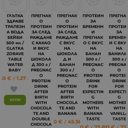
ГЛЪТКА
ПРЕГНАК
ПРЕГНАК
ПРОТЕИН
ПРЕГНА
ЗДРАВЕ
О
О
ЗА
О
ТРАПЕЗН
ПРОТЕИН
ПРОТЕИН
БРЕМЕНН
ПРОТЕИ
А ВОДА
ЗА СЛЕД
ЗА СЛЕД
И
ЗА
БЕЙБИ
РАЖДАНЕ
РАЖДАНЕ
ПРЕГНАК
БРЕМЕН
500 мл /
С КАКАО
С ВКУС
О С ВКУС
И С ВКУ
GLATKA
И ВКУС
НА
НА
НА
ZDRAVE
НА
ШОКОЛА
БАНАН
ВАНИЛИ
TABLE
ШОКОЛА
Д И
500 г /
500 г /
WATER
Д 300 г /
БАНАН
PREGNAC
PREGNA
BABY
PREGNAC
300 г /
O
O
O
PREGNAC
PROTEIN
PROTEI
.65
€
1.27
лв.
/
PROTEIN
O
DRINK
DRINK
DRINK
PROTEIN
FOR
FOR
AFTER
AFTER
EXPECTIN
EXPECTI
BIRTH
BIRTH
G
G
КУПИ
WITH
CHOCOLA
MOTHERS
MOTHER
CHOCOLA
TE AND
WITH
WITH
TE AND
BANANA
BANANA
VANILL
DOUBLE
TASTE
TASTE
23.20
€
45.38
лв.
/
CHOCOLA
38.80
€
75.89
38.80
лв.
€
75
38
/
/