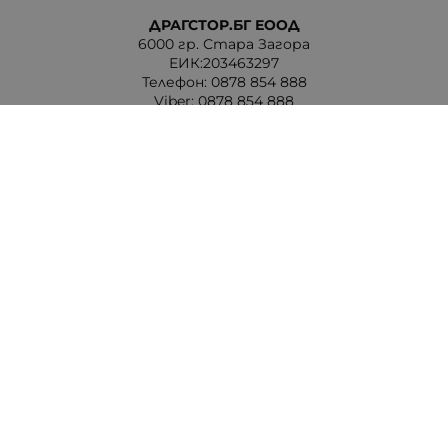
ДРАГСТОР.БГ ЕООД
6000 гр. Стара Загора
ЕИК:203463297
Телефон:
0878 854 888
Viber:
0878 854 888
Методи на плащане
Следвайте ни