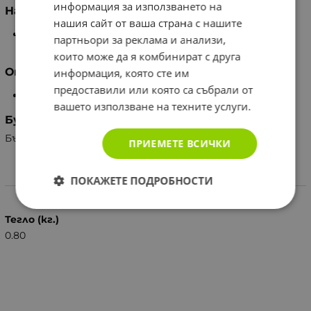
информация за използването на
Начин на употреба
нашия сайт от ваша страна с нашите
Трапезна вода, подходяща за всекидневна
партньори за реклама и анализи,
консумация.
които може да я комбинират с друга
Опаковка
информация, която сте им
предоставили или която са събрали от
500 мл
вашето използване на техните услуги.
Бутилирана в
България за Брънч Фемили ООД
ПРИЕМЕТЕ ВСИЧКИ
ПОКАЖЕТЕ ПОДРОБНОСТИ
Характеристики
Тегло (кг.)
0.80