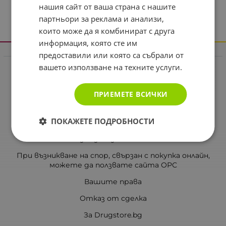
нашия сайт от ваша страна с нашите
партньори за реклама и анализи,
които може да я комбинират с друга
информация, която сте им
предоставили или която са събрали от
Информация
вашето използване на техните услуги.
Реклама в drugstore.bg
Доставка и плащане
ПРИЕМЕТЕ ВСИЧКИ
Общи условия за ползване
ПОКАЖЕТЕ ПОДРОБНОСТИ
Политиката за поверителност
Политика за използване на бисквитки
При възникване на спор, свързан с покупка онлайн,
можете да ползвате сайта ОРС
Вашите права
Отказ от сделка
За Drugstore.bg