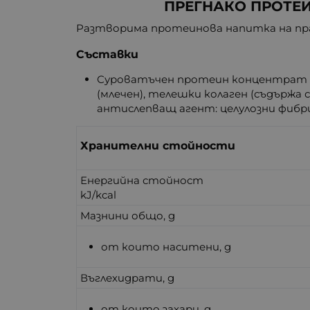
ПРЕГНАКО ПРОТЕИ
Разтворима протеинова напитка на прах
Съставки
Суроватъчен протеин концентрат (м
(млечен), телешки колаген (съдържа 
антислепващ агент: целулозни фибри
Хранителни стойности
Енергийна стойност
kJ/kcal
Мазнини общо, g
от които наситени, g
Въглехидрати, g
от които захари, g