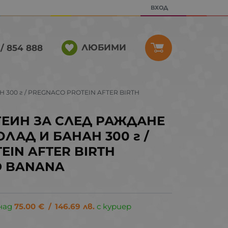
ВХОД
ЛЮБИМИ
/ 854 888
300 г / PREGNACO PROTEIN AFTER BIRTH
ЕИН ЗА СЛЕД РАЖДАНЕ
ЛАД И БАНАН 300 г /
EIN AFTER BIRTH
D BANANA
над
75.00
€
/
146.69
лв.
с куриер