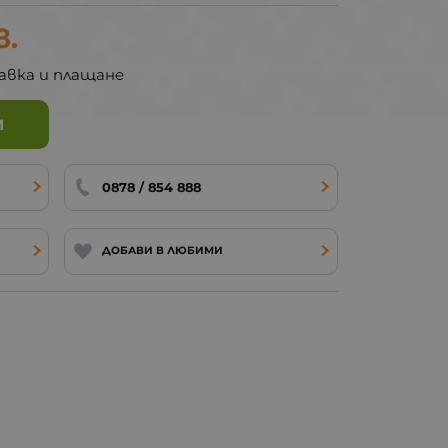
в.
авка и плащане
И
0878 / 854 888
ДОБАВИ В ЛЮБИМИ