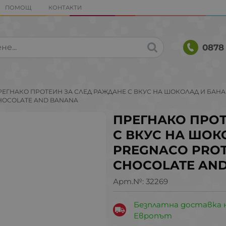
ПОМОЩ
КОНТАКТИ
0878 
РЕГНАКО ПРОТЕИН ЗА СЛЕД РАЖДАНЕ С ВКУС НА ШОКОЛАД И БАНАН 
HOCOLATE AND BANANA
ПРЕГНАКО ПРОТ
С ВКУС НА ШОКО
PREGNACO PROT
CHOCOLATE AN
Арт.№:
32269
Безплатна доставка 
Европът