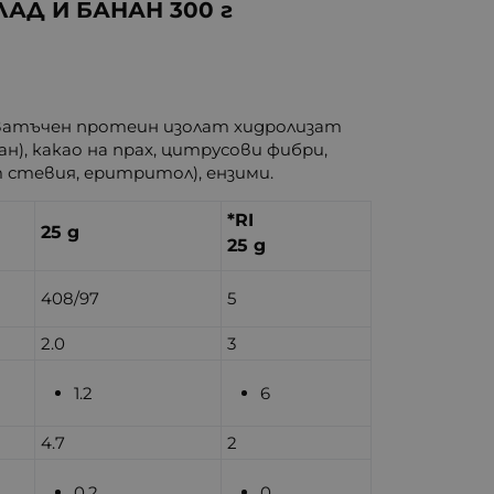
АД И БАНАН 300 г
оватъчен протеин изолат хидролизат
н), какао на прах, цитрусови фибри,
 стевия, еритритол), ензими.
*RI
25 g
25 g
408/97
5
2.0
3
1.2
6
4.7
2
0.2
0