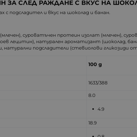
Н ЗА СЛЕД РАЖДАНЕ С ВКУС НА ШОКОЛ
 с подсладител и вкус на шоколад и банан.
лечен), суроватъчен протеин изолат (млечен), сур
соев лецитин), натурален ароматизант (шоколад, бана
, натурални подсладители (стевиолови гликозиди от
100 g
1633/388
8.0
4.9
18.9
0.8