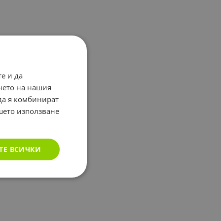
е и да
нето на нашия
 да я комбинират
ашето използване
ТЕ ВСИЧКИ