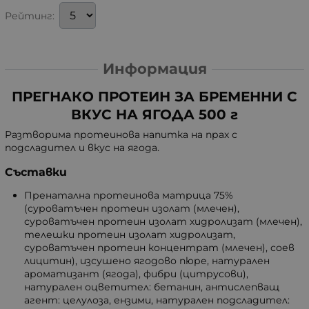
Рейтинг:
Информация
ПРЕГНАКО ПРОТЕИН ЗА БРЕМЕННИ С
ВКУС НА ЯГОДА 500 г
Разтворима протеинова напитка на прах с
подсладител и вкус на ягода.
Съставки
Пренатална протеинова матрица 75%
(суроватъчен протеин изолат (млечен),
суроватъчен протеин изолат хидролизат (млечен),
телешки протеин изолат хидролизат,
суроватъчен протеин концентрат (млечен), соев
лицитин), изсушено ягодово пюре, натурален
ароматизант (ягода), фибри (цитрусови),
натурален оцветител: бетанин, антислепващ
агент: целулоза, ензими, натурален подсладител: