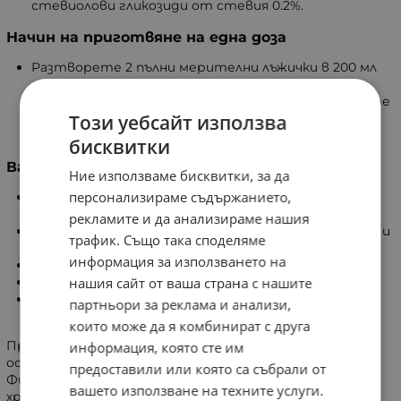
стевиолови гликозиди от стевия 0.2%.
Начин на приготвяне на една доза
Разтворете 2 пълни мерителни лъжички в 200 мл
студена вода или мляко (може да използвате
оризово, овесено или бадемово мляко). Разбъркайте
Този уебсайт използва
добре. За по-добри резултати използвайте
шейкър.
бисквитки
Важно
Ние използваме бисквитки, за да
персонализираме съдържанието,
Да се съхранява в затворени, оригинални опаковки
на сухо място, далече от слънчева светлина.
рекламите и да анализираме нашия
Като естествен продукт, цвета, структурата и
трафик. Също така споделяме
аромата може да варират.
информация за използването на
Включена мерителна лъжичка.
нашия сайт от ваша страна с нашите
Опаковката съдържа приблизително 20 дози.
Количеството продукт в опаковка е измерено
партньори за реклама и анализи,
като тегло, а не като обем.
които може да я комбинират с друга
Протеин изолати с над 90% съдържание на белтък -
информация, която сте им
основен градивен елемент на растежа.
предоставили или която са събрали от
Фибри и Ензими подпомагащи усвояването на
вашето използване на техните услуги.
хранителните вещества.