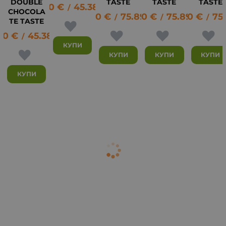
DOUBLE
TASTE
TASTE
TASTE
23.20
€
45.38
лв.
/
CHOCOLA
38.80
€
75.89
38.80
лв.
€
75.89
38.80
лв.
€
75
38
/
/
/
TE TASTE
20
€
45.38
лв.
/
КУПИ
КУПИ
КУПИ
КУПИ
КУПИ