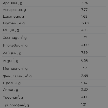
Аргинин, g
2.74
Аспарагин, g
7.77
Цистеин, g
1.65
Глутамин, g
12.62
Глицин, g
4.16
1
1.39
Хистидин
, g
1
4.00
Изолевцин
, g
1
7.59
Левцин
, g
1
6.56
Лизин
, g
1
1.52
Метионин
, g
1
2.49
Фенилаланин
, g
Пролин, g
5.14
Серин, g
3.62
1
4.06
Треонин
, g
1
1.31
Триптофан
, g