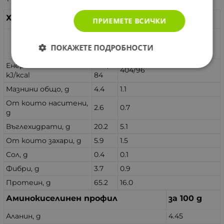
Хранителни стойности
ПРИЕМЕТЕ ВСИЧКИ
100
2 мерителни
ПОКАЖЕТЕ ПОДРОБНОСТИ
g
лъжички (25 g)
Енергийна стойност
1615/3
404/96
kJ/kcal
84
Мазнини общо, g
4.4
1.1
От които наситени,
2.6
0.7
g
Въглехидрати, g
20.2
5.1
От които захари, g
5.9
1.5
Сол, g
0.4
0.1
Фибри, g
3.7
0.9
Протеин, g
65.2
16.0
Аминокиселинен профил
за 100 g
Аланин, g
4.45