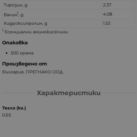
Тирозин, g
2.37
1
4.08
Валин
, g
Хидроксипролин, g
1.53
1
Есенциални аминокиселини
Опаковка
500 грама
Произведено от
България, ПРЕГНАКО ООД
Характеристики
Тегло (кг.)
0.65