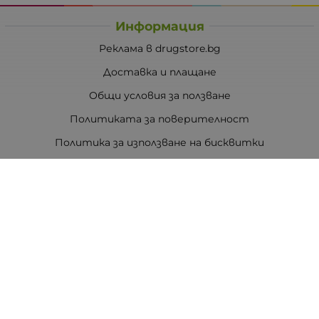
Информация
Реклама в drugstore.bg
Доставка и плащане
Общи условия за ползване
Политиката за поверителност
Политика за използване на бисквитки
При възникване на спор, свързан с покупка онлайн,
можете да ползвате сайта ОРС
Вашите права
Отказ от сделка
За Drugstore.bg
Карта на сайта
Контакти