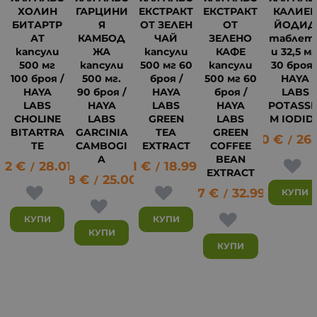
ХОЛИН
ГАРЦИНИ
ЕКСТРАКТ
ЕКСТРАКТ
КАЛИЕ
БИТАРТР
Я
ОТ ЗЕЛЕН
ОТ
ЙОДИД
АТ
КАМБОД
ЧАЙ
ЗЕЛЕНО
таблет
капсули
ЖА
капсули
КАФЕ
и 32,5 мг
500 мг
капсули
500 мг 60
капсули
30 броя 
100 броя /
500 мг.
броя /
500 мг 60
HAYA
HAYA
90 броя /
HAYA
броя /
LABS
LABS
HAYA
LABS
HAYA
POTASSI
CHOLINE
LABS
GREEN
LABS
M IODID
BITARTRA
GARCINIA
TEA
GREEN
13.80
€
26.
/
TE
CAMBOGI
EXTRACT
COFFEE
12
A
BEAN
32
€
28.01
лв.
9.71
€
18.99
лв.
/
/
EXTRACT
12.78
€
25.00
лв.
/
16.87
€
32.99
лв.
КУПИ
/
КУПИ
КУПИ
КУПИ
КУПИ