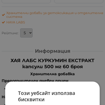
Хранителни добави за детоксикация и отделителна
система
HAYA LABS
Рейтинг:
Информация
ХАЯ ЛАБС КУРКУМИН ЕКСТРАКТ
капсули 500 мг 60 броя
Хранителна добавка
Препоръчителен дневен прием
1 капсула.
Този уебсайт използва
Начин на приготвяне
бисквитки
Приемайте по 1 капсула дневно.