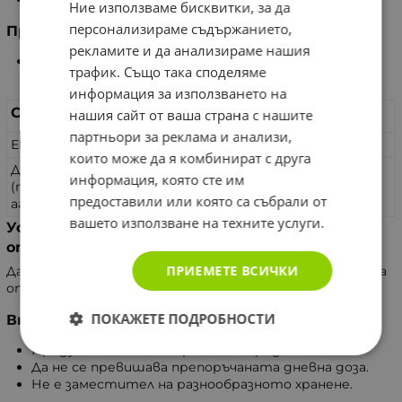
Ние използваме бисквитки, за да
персонализираме съдържанието,
Предназначение
рекламите и да анализираме нашия
Спомага за добрия имунитет и действа
трафик. Също така споделяме
антиоксидативно.
информация за използването на
Състав
в 1 капсула
нашия сайт от ваша страна с нашите
партньори за реклама и анализи,
Екстракт от куркума
500 mg
които може да я комбинират с друга
Други съставки: Микрокристализирана целулоза
информация, която сте им
(пълнител), Магнезиев Стеарат (антислепващ
предоставили или която са събрали от
агент) и Магнезиев Силикат (антислепващ агент).
вашето използване на техните услуги.
Условия за съхранение след отваряне на
опаковката
ПРИЕМЕТЕ ВСИЧКИ
Да се съхранява на сухи и чисти места в оригиналната
опаковка и недостъпно за деца място.
ПОКАЖЕТЕ ПОДРОБНОСТИ
Внимание
Продуктът не е лекарствено средство.
Да не се превишава препоръчаната дневна доза.
Не е заместител на разнообразното хранене.