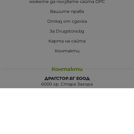
можете да ползвате сайта ОРС
Вашите права
Отказ от сделка
За Drugstore.bg
Карта на сайта
Контакти
Контакти
ДРАГСТОР.БГ ЕООД
6000 гр. Стара Загора
ЕИК:203463297
Телефон:
0878 854 888
Viber:
0878 854 888