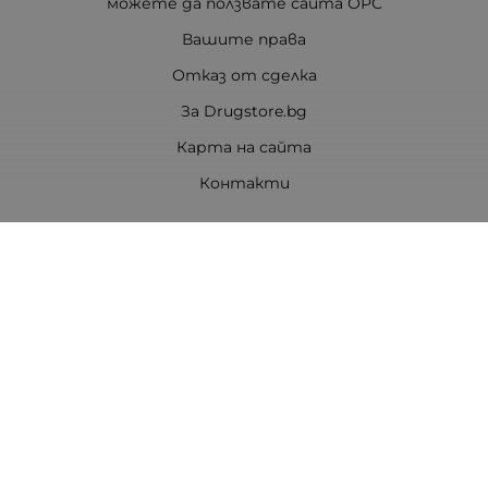
можете да ползвате сайта ОРС
Вашите права
Отказ от сделка
За Drugstore.bg
Карта на сайта
Контакти
Контакти
ДРАГСТОР.БГ ЕООД
6000 гр. Стара Загора
ЕИК:203463297
Телефон:
0878 854 888
Viber:
0878 854 888