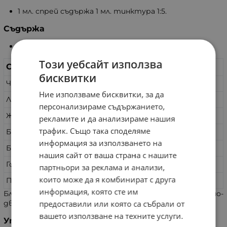
1 мл. спрей съдържа 1 мл. тинктура 1:5.
Съдържа
Етанол 15% об./об., Глицерин 42.5%.
Този уебсайт използва
Състав
В дневна доза
бисквитки
Чесън
150 мг.
Ние използваме бисквитки, за да
Лайка
150 мг.
персонализираме съдържанието,
Жълт кантарион
150 мг.
рекламите и да анализираме нашия
трафик. Също така споделяме
Безсмъртниче
150 мг.
информация за използването на
Брезови пъпки
150 мг.
нашия сайт от ваша страна с нашите
Горска ягода лист
150 мг.
партньори за реклама и анализи,
които може да я комбинират с друга
Прополис 5 %
50 мг.
информация, която сте им
Благоприятства имунната система и опорно-
двигателния апарат.
предоставили или която са събрали от
вашето използване на техните услуги.
Употреба