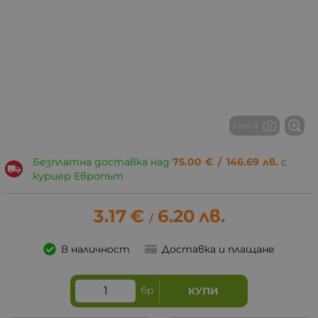
1 от 3
Безплатна доставка над
75.00
€
/
146.69
лв.
с
куриер Европът
3.17
€
6.20
лв.
/
В наличност
Доставка и плащане
бр
КУПИ