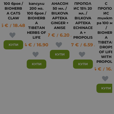
100 броя /
капсули
АНАСОН
ПРОПОЛ
С
BIOHERB
200 мг.
50 мл. /
ИС 15% 20
ПРОПО
A CATS
100 броя /
BILKOVA
мл. /
ИС
CLAW
BIOHERB
APTEKA
BILKOVA
тинкт
A
GINGER +
APTEKA
ра 100 мл
45
€
18.48
лв.
/
TIBETAN
ANISE
ECHINACE
/
HERBS OF
A +
BIOHER
3.17
€
6.20
лв.
6
/
LIFE
PROPOLIS
A
TIBETA
8.64
€
16.90
лв.
3.37
€
6.59
лв.
КУПИ
/
/
DROPS
OF LIFE
КУПИ
WITH
PROPOLI
КУПИ
КУПИ
8.64
€
16.
/
КУПИ