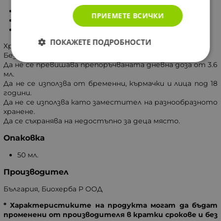
Чрез впръскване в устната кухина, гърлото.
ПРИЕМЕТЕ ВСИЧКИ
2 впръсквания (0.2 мл.) през 30 минути.
Поддържащо 2-3 впръсквания дневно.
ПОКАЖЕТЕ ПОДРОБНОСТИ
Хранителна добавка, не е лекарство.
Без лекарско предписание.
Да не се превишава препоръчваната дневна доза от 3.6
мл.
Да не се използва от бременни, кърмачки и лица под 18
години.
Да не се използва като заместител на разнообразното
хранене.
Да се съхранява на недостъпно за деца място.
Опаковка
50 мл.
Производител
България, Биохерба Р ООД
* Характеристиките на продукта могат да бъдат
променени от производителя в кратки срокове и без