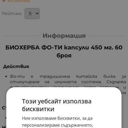
BIOHERBA
Рейтинг:
Информация
БИОХЕРБА ФО-ТИ капсули 450 мг. 60
броя
Действие
Фо-ти е традиционна китайска билка за
стимулиране на имунната система. Съдържа
антиоксидантни съединения, като катехин и
галова киселина, както и производни на
антрахинона, включително рейн и емодин.
Този уебсайт използва
бисквитки
Състав
Ние използваме бисквитки, за да
Фо-Ти корен (Polygonum multiflorum).
персонализираме съдържанието,
Начин на употреба