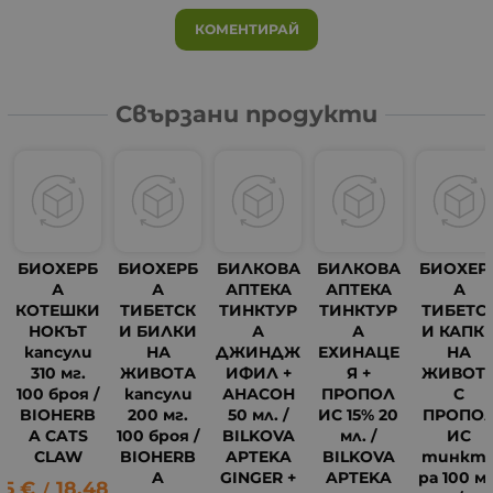
КОМЕНТИРАЙ
Свързани продукти
БИОХЕРБ
БИОХЕРБ
БИЛКОВА
БИЛКОВА
БИОХЕР
А
А
АПТЕКА
АПТЕКА
А
КОТЕШКИ
ТИБЕТСК
ТИНКТУР
ТИНКТУР
ТИБЕТС
НОКЪТ
И БИЛКИ
А
А
И КАПК
капсули
НА
ДЖИНДЖ
ЕХИНАЦЕ
НА
310 мг.
ЖИВОТА
ИФИЛ +
Я +
ЖИВОТ
100 броя /
капсули
АНАСОН
ПРОПОЛ
С
BIOHERB
200 мг.
50 мл. /
ИС 15% 20
ПРОПО
A CATS
100 броя /
BILKOVA
мл. /
ИС
CLAW
BIOHERB
APTEKA
BILKOVA
тинкт
A
GINGER +
APTEKA
ра 100 мл
45
€
18.48
лв.
/