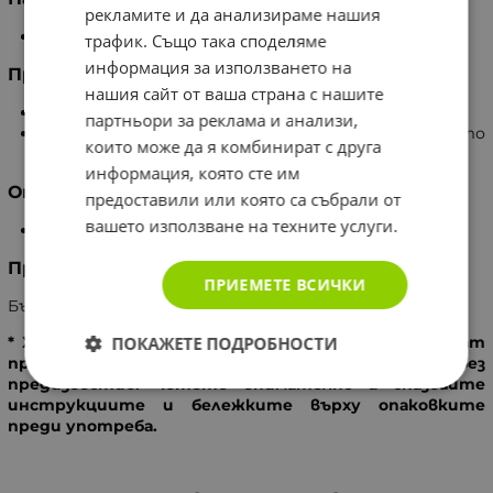
рекламите и да анализираме нашия
Приемайте 1 капсула дневно с вода.
трафик. Също така споделяме
информация за използването на
Предупреждение
нашия сайт от ваша страна с нашите
Да нe се предозира.
партньори за реклама и анализи,
Продуктът не е заместител на разнообразното
които може да я комбинират с друга
хранене.
информация, която сте им
Опаковка
предоставили или която са събрали от
вашето използване на техните услуги.
60 броя капсули
Производител
ПРИЕМЕТЕ ВСИЧКИ
България, Биохерба Р ООД
ПОКАЖЕТЕ ПОДРОБНОСТИ
* Характеристиките на продукта могат да бъдат
променени от производителя в кратки срокове и без
предизвестие. Четете внимателно и спазвайте
инструкциите и бележките върху опаковките
преди употреба.