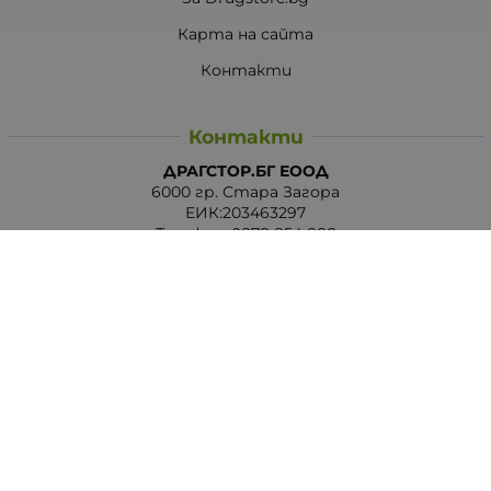
Карта на сайта
Контакти
Контакти
ДРАГСТОР.БГ ЕООД
6000 гр. Стара Загора
ЕИК:203463297
Телефон:
0878 854 888
Viber:
0878 854 888
Методи на плащане