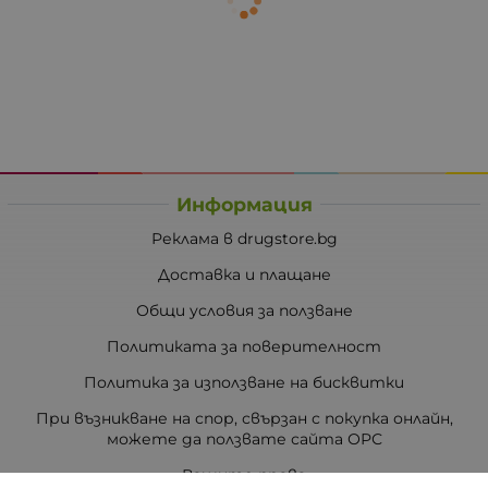
Информация
Реклама в drugstore.bg
Доставка и плащане
Общи условия за ползване
Политиката за поверителност
Политика за използване на бисквитки
При възникване на спор, свързан с покупка онлайн,
можете да ползвате сайта ОРС
Вашите права