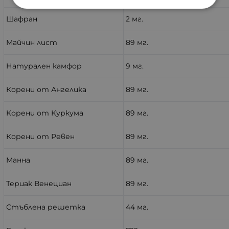
Шафран
2 мг.
Майчин лист
89 мг.
Натурален камфор
9 мг.
Корени от Ангелика
89 мг.
Корени от Куркума
89 мг.
Корени от Ревен
89 мг.
Манна
89 мг.
Териак Венециан
89 мг.
Стъблена решетка
44 мг.