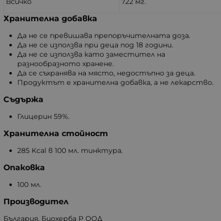
Всичко
722 мг.
Хранителна добавка
Да не се превишава препоръчителната доза.
Да не се използва при деца под 18 години.
Да не се използва като заместител на
разнообразното хранене.
Да се съхранява на място, недостъпно за деца.
Продуктът е хранителна добавка, а не лекарство.
Съдържа
Глицерин 59%.
Хранителна стойност
285 Kcal в 100 мл. тинктура.
Опаковка
100 мл.
Производител
България, Биохерба Р ООД