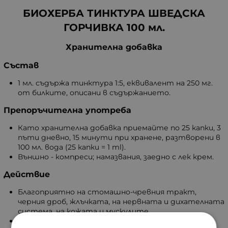
БИОХЕРБА ТИНКТУРА ШВЕДСКА
ГОРЧИВКА 100 мл.
Хранителна добавка
Състав
1 мл. съдържа тинктура 1:5, еквивалент на 250 мг.
от билките, описани в съдържанието.
Препоръчителна употреба
Като хранителна добавка приемайте по 25 капки, 3
пъти дневно, 15 минути при хранене, разтворени в
100 мл. вода (25 капки = 1 ml).
Външно - компреси; намазвания, заедно с лек крем.
Действие
Благоприятно на стомашно-чревния тракт,
черния дроб, жлъчката, на нервната и дихателната
система, на кожата и мускулите.
Без лекарско предписание.