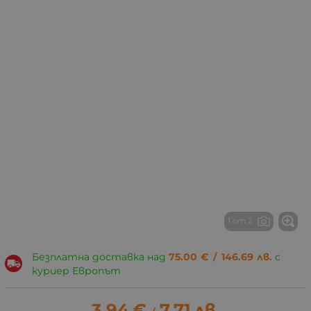
1 от 2
Безплатна доставка над
75.00
€
/
146.69
лв.
с
куриер Европът
3.94
€
7.71
лв.