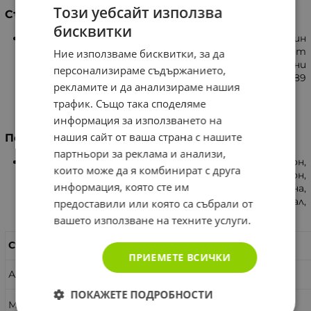
Този уебсайт използва
Съдържание на дневна доза
бисквитки
Алое вера 89 мг., Мира 44 мг., Шафран 2 мг., Майчин
лист 89 мг., Натурален камфор 9 мг., Корени от
Ние използваме бисквитки, за да
Ангелика 89 мг., Корени от Куркума 89 мг., Корени
персонализираме съдържанието,
от Ревен 89 мг., Манна 89 мг., Териак Венециан 89
рекламите и да анализираме нашия
мг., Стъблена решетка 44 мг., Всичко 722 мг.
трафик. Също така споделяме
информация за използването на
нашия сайт от ваша страна с нашите
Помощни
партньори за реклама и анализи,
Топола пъпки, алое, майчин лист, ревен, анасон,
които може да я комбинират с друга
кориандър, ким, лавр, бахар, звездовиден анасон,
информация, която сте им
синя хвойна, чревен кантарион, кардамом, майорана,
пресечка, тинтява, ирис, джинджифил, портокал,
предоставили или която са събрали от
канела, карамфил, розмарин.
вашето използване на техните услуги.
Съставки:
в 1 дневна доза
ПРИЕМЕТЕ ВСИЧКИ
Алое вера
89 мг.
ПОКАЖЕТЕ ПОДРОБНОСТИ
Мира
44 мг.