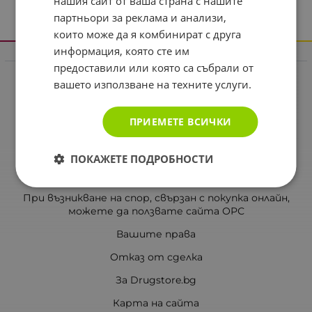
нашия сайт от ваша страна с нашите
партньори за реклама и анализи,
които може да я комбинират с друга
информация, която сте им
Информация
предоставили или която са събрали от
Реклама в drugstore.bg
вашето използване на техните услуги.
Доставка и плащане
ПРИЕМЕТЕ ВСИЧКИ
Общи условия за ползване
Политиката за поверителност
ПОКАЖЕТЕ ПОДРОБНОСТИ
Политика за използване на бисквитки
При възникване на спор, свързан с покупка онлайн,
можете да ползвате сайта ОРС
Вашите права
Отказ от сделка
За Drugstore.bg
Карта на сайта