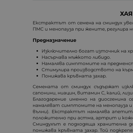
ХАЯ
Екстрактът от семена на сминдух уве
ПМС и менопауза при жените, регулира 
Предназначение
Изключително богат източник на х
Насърчава мъжкото либидо.
Намалява симптомите на предменст
Стимулира производството на кърм
Понижава кръвната захар.
Семената от сминдух съдържат изкл
сапонини, ниацин, витамин С, калий, лиз
Благодарение именно на диосгенина 
намаляват симптомите на менопауза и 
вълни). Екстрактът намалява апетита
положително при астма, артрит и кожн
Сминдухът е подходяща хранителна д
понижава кръвната захар. Той подкреп