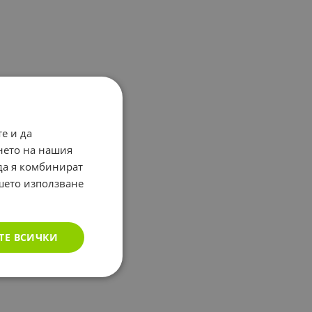
е и да
нето на нашия
 да я комбинират
ашето използване
ТЕ ВСИЧКИ