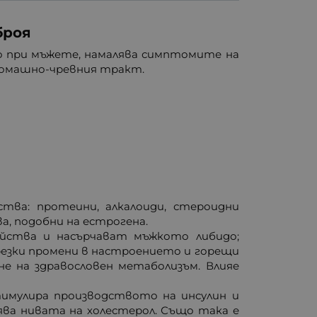
броя
о при мъжете, намалява симптомите на
томашно-чревния тракт.
ва: протеини, алкалоиди, стероидни
ва, подобни на естрогена.
ойства и насърчават мъжкото либидо;
резки промени в настроението и горещи
е на здравословен метаболизъм. Влияе
имулира производството на инсулин и
ява нивата на холестерол. Също така е