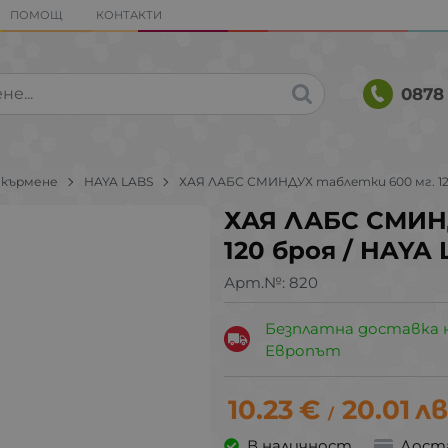
ПОМОЩ
КОНТАКТИ
0878 
 кърмене
HAYA LABS
ХАЯ ЛАБС СМИНДУХ таблeтки 600 мг. 12
ХАЯ ЛАБС СМИН
120 броя / HAY
Арт.№:
820
Безплатна доставка 
Европът
10.23
€
20.01
лв
/
В наличност
Дост