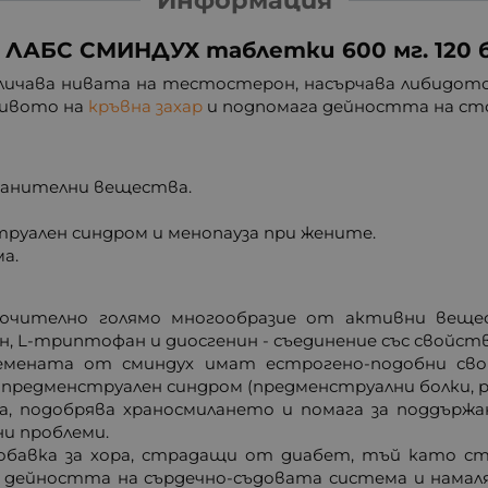
 ЛАБС СМИНДУХ таблeтки 600 мг. 120 
личава нивата на тестостерон, насърчава либидот
нивото на
кръвна захар
и подпомага дейността на с
ранителни вещества.
руален синдром и менопауза при жените.
а.
ючително голямо многообразие от активни вещест
ин, L-триптофан и диосгенин - съединение със свойст
семената от сминдух имат естрогено-подобни св
предменструален синдром (предменструални болки, 
, подобрява храносмилането и помага за поддържан
и проблеми.
обавка за хора, страдащи от диабет, тъй като ст
я дейността на сърдечно-съдовата система и намал