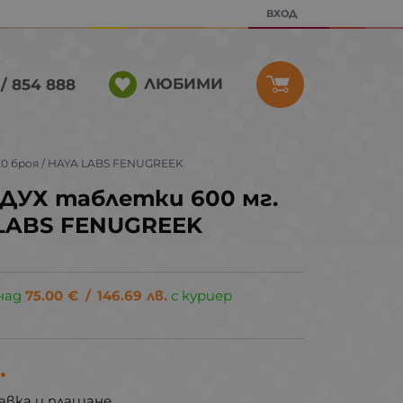
ВХОД
ЛЮБИМИ
/ 854 888
0 броя / HAYA LABS FENUGREEK
ДУХ таблeтки 600 мг.
A LABS FENUGREEK
над
75.00
€
/
146.69
лв.
с куриер
.
авка и плащане