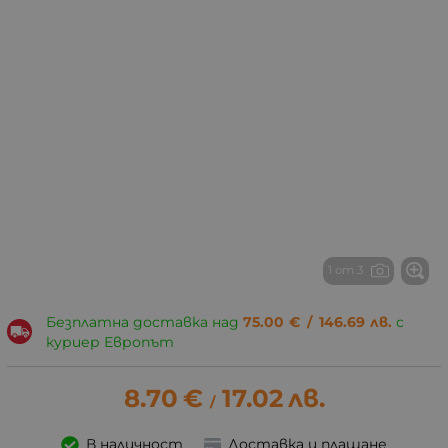
1 от 3
Безплатна доставка над
75.00
€
/
146.69
лв.
с
куриер Европът
8.70
€
17.02
лв.
/
В наличност
Доставка и плащане