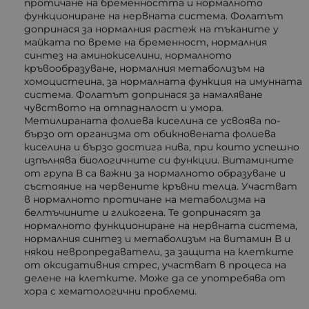
протичане на бременността и нормалното
функциониране на нервната система. Фолатът
допринася за нормалния растеж на тъканите у
майката по време на бременност, нормалния
синтез на аминокиселини, нормалното
кръвообразуване, нормалния метаболизъм на
хомоцистеина, за нормалната функция на имунната
система. Фолатът допринася за намаляване
чувството на отпадналост и умора.
Метилираната фолиева киселина се усвоява по-
бързо от организма от обикновената фолиева
киселина и бързо достига нива, при които успешно
изпълнява биологичните си функции. Витамините
от група В са важни за нормалното образуване и
състояние на червените кръвни телца. Участват
в нормалното протичане на метаболизма на
белтъчините и гликогена. Те допринасят за
нормалното функциониране на нервната система,
нормалния синтез и метаболизъм на витамин В и
някои невропредаватели, за защита на клетките
от оксидативния стрес, участват в процеса на
делене на клетките. Може да се употребява от
хора с хематологични проблеми.