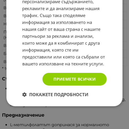
персонализираме съдържанието,
Витамин В1 (Тиамин)
1,4 mg
127 %
рекламите и да анализираме нашия
трафик. Също така споделяме
Витамин В2 (Рибофлавин)
1,6 mg
114%
информация за използването на
Ниацин (Никотинамид)
18 mg NE
113 %
нашия сайт от ваша страна с нашите
Пантотенатна киселина
6 mg
100 %
партньори за реклама и анализи,
(Калциев D-пантотенат)
които може да я комбинират с друга
Витамин В6 (Пиридоксин)
2 mg
143%
информация, която сте им
Биотин (D-биотин)
150 μg
300 %
предоставили или която са събрали от
Витамин В12 (Цианокобаламин)
1 μg
40%
вашето използване на техните услуги.
* %ПДП - препоръчителен дневен прием
Съставки
ПРИЕМЕТЕ ВСИЧКИ
Помощни вещества: пълнител: микрокристална
целулоза; стабилизатор: стеаринова киселина;
ПОКАЖЕТЕ ПОДРОБНОСТИ
антислепващи агенти: колоиден силициев диоксид,
магнезиев стеарат.
Предназначение
L-метилфолатът допринася за нормалното