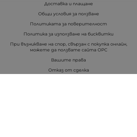
Доставка и плащане
Общи условия за ползване
Политиката за поверителност
Политика за използване на бисквитки
При възникване на спор, свързан с покупка онлайн,
можете да ползвате сайта ОРС
Вашите права
Отказ от сделка
За Drugstore.bg
Карта на сайта
Контакти
Контакти
ДРАГСТОР.БГ ЕООД
6000 гр. Стара Загора