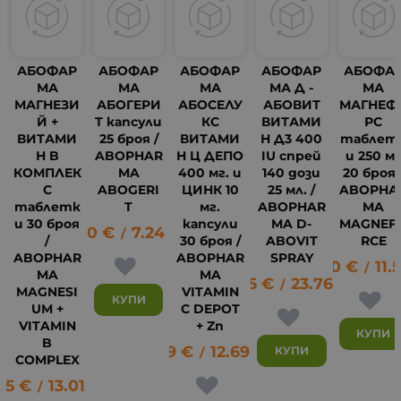
АБОФАР
АБОФАР
АБОФАР
АБОФАР
АБОФА
МА
МА
МА
МА Д -
МА
МАГНЕЗИ
АБОГЕРИ
АБОСЕЛУ
АБОВИТ
МАГНЕФ
Й +
Т капсули
КС
ВИТАМИ
РС
ВИТАМИ
25 броя /
ВИТАМИ
Н Д3 400
таблет
Н B
ABOPHAR
Н Ц ДЕПО
IU спрей
и 250 м
КОМПЛЕК
MA
400 мг. и
140 дози
20 броя 
С
ABOGERI
ЦИНК 10
25 мл. /
ABOPHA
6
таблетк
T
мг.
ABOPHAR
MA
и 30 броя
капсули
MA D-
MAGNEF
3.70
€
7.24
лв.
/
/
30 броя /
ABOVIT
RCE
ABOPHAR
ABOPHAR
SPRAY
5.90
€
11.
/
MA
MA
12.15
€
23.76
лв.
/
MAGNESI
VITAMIN
КУПИ
UM +
C DEPOT
VITAMIN
+ Zn
КУПИ
B
6.49
€
12.69
лв.
КУПИ
/
COMPLEX
65
€
13.01
лв.
/