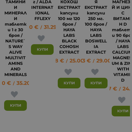
ТАМИНИ
г / ALDA
КОХОШ
Я
МАГНЕЗ
И
INTERNAT
ЕКСТРАКТ
ЕКСТРАКТ
Й И ЦИН
МИНЕРАЛ
IONAL
капсули
капсули
С
И
FFLEXY
100 мг 120
250 мг.
ВИТАМ
таблетк
броя /
100 броя /
Н D
16.00
€
31.29
лв.
/
и 1 г 30
HAYA
HAYA
таблет
броя /
LABS
LABS
и 90 бро
NATURE`
BLACK
BOSWELL
/ HAYA
15
S WAY
COHOSH
IA
LABS
КУПИ
ALIVE
EXTRACT
EXTRACT
CALCIUM
MULTIVIT
MAGNES
12.78
€
25.00
14.83
лв.
€
29.00
лв.
/
/
AMINS
UM & ZIN
AND
WITH
MINERALS
VITAMI
D
00
€
35.20
лв.
КУПИ
КУПИ
/
12.27
€
24.
/
КУПИ
КУПИ