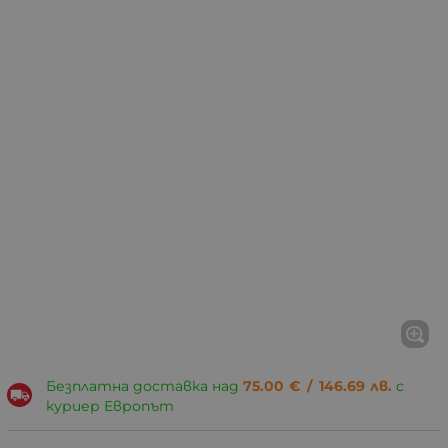
Безплатна доставка над
75.00
€
/
146.69
лв.
с
куриер Европът