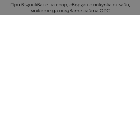
При възникване на спор, свързан с покупка онлайн,
можете да ползвате сайта ОРС
Вашите права
Отказ от сделка
За Drugstore.bg
Карта на сайта
Контакти
Контакти
ДРАГСТОР.БГ ЕООД
6000 гр. Стара Загора
ЕИК:203463297
Телефон:
0878 854 888
Viber:
0878 854 888