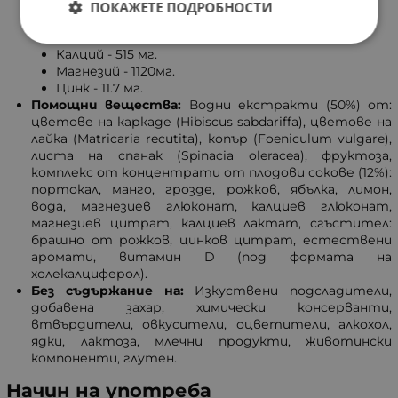
Енергия - 120 kcal
ПОКАЖЕТЕ ПОДРОБНОСТИ
Въглехидрати - 29 гр.
Витамин D - 17 мкг.
Калций - 515 мг.
Магнезий - 1120мг.
Цинк - 11.7 мг.
Помощни вещества:
Водни екстракти (50%) от:
цветове на каркаде (Hibiscus sabdariffa), цветове на
лайка (Matricaria recutita), копър (Foeniculum vulgare),
листа на спанак (Spinacia oleracea), фруктоза,
комплекс от концентрати от плодови сокове (12%):
портокал, манго, грозде, рожков, ябълка, лимон,
вода, магнезиев глюконат, калциев глюконат,
магнезиев цитрат, калциев лактат, сгъстител:
брашно от рожков, цинков цитрат, естествени
аромати, витамин D (под формата на
холекалциферол).
Без съдържание на:
Изкуствени подсладители,
добавена захар, химически консерванти,
втвърдители, овкусители, оцветители, алкохол,
ядки, лактоза, млечни продукти, животински
компоненти, глутен.
Начин на употреба