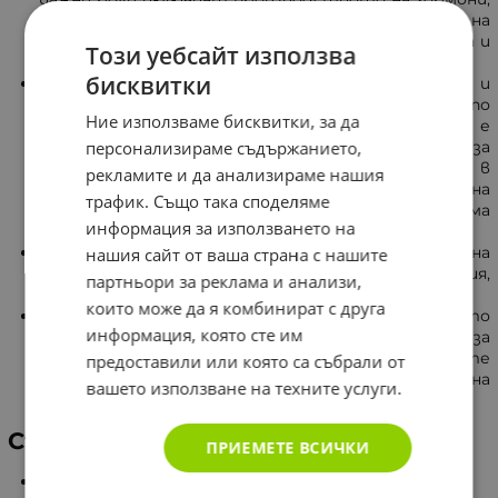
усвояването на витамин В12 и регулирането на
баланса на течностите, коагулацията на кръвта и
Този уебсайт използва
сърдечната дейност.
бисквитки
Цинк -
за поддържане на здрава имунна система и
за подпомагане на нормалния растеж и развитие по
Ние използваме бисквитки, за да
време на юношеството в детството. Цинкът е
персонализираме съдържанието,
важен минерал за здравето. Той е жизненоважен за
функционирането на около 200 ензима и участва в
рекламите и да анализираме нашия
механизми, свързани с образуването на костна
трафик. Също така споделяме
тъкан, производството на инсулин, метаболизма
информация за използването на
на въглехидратите и имунната система.
Магнезий -
подпомага предотвратяването на
нашия сайт от ваша страна с нашите
мускулни крампи, поддържа нервната функция,
партньори за реклама и анализи,
сърдечния ритъм и костите здрави.
които може да я комбинират с друга
Витамин D -
спомага за подобряване на общото
информация, която сте им
благосъстояние. Витамин D, необходим за
усвояване на калций, толкова важен за здравите
предоставили или която са събрали от
кости и зъби и оптималното функциониране на
вашето използване на техните услуги.
мускулите и нервите.
Състав
ПРИЕМЕТЕ ВСИЧКИ
Съдържание в 100 мл.: