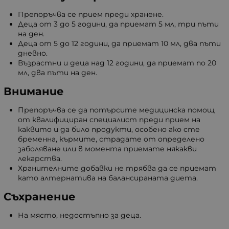
Препоръчва се прием преди хранене.
Деца от 3 до 5 години, да приемат 5 мл, три пъти
на ден.
Деца от 5 до 12 години, да приемат 10 мл, два пъти
дневно.
Възрастни и деца над 12 години, да приемат по 20
мл, два пъти на ден.
Внимание
Препоръчва се да потърсите медицинска помощ
от квалифициран специалист преди прием на
каквито и да било продукти, особено ако сте
бременна, кърмите, страдате от определено
заболяване или в момента приемате някакви
лекарства.
Хранителните добавки не трябва да се приемат
като алтернатива на балансираната диета.
Съхранение
На място, недостъпно за деца.