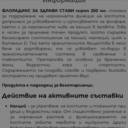
Информация
ФЛОРАДИКС ЗА ЗДРАВИ СТАВИ сироп 250 мл.
спомага
за поддържане на нормалната функция на костите,
допринася за усвояването и използването на фосфора,
както и за нормалните нива на калций в кръвта. Това
е лесен за приемане течен продукт, който съдържа
балансирано съотношение на калций, магнезий, цинк и
витамин D. Тъй като хранителните вещества в него
вече са разтворени, те се усвояват по-бързо в
храносмилателната система в сравнение с
таблетките. Препоръчва се особено за бременни
жени, възрастни хора и спортисти.
Съдържанието на плодови сокове и подбрани билкови
екстракти му придават приятен вкус.
Продукта е подходящ за вегетарианци.
Действие на активните съставки
Калций -
за укрепване на костите и тъканите при
деца и възрастни хора. От съществено значение е
за нормалния растеж и функционирането на
костите, зъбите, нервите и мускулите. Други
важни роли включват производството на хормони,