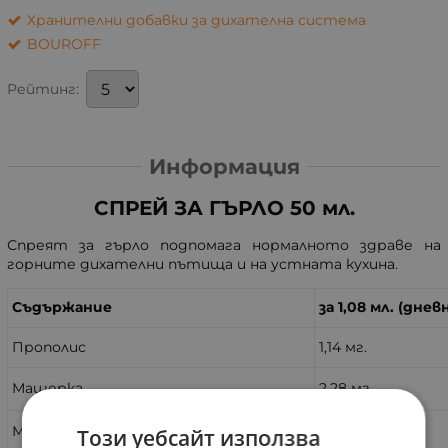
Хранителни добавки за дихателна система
BOUROFF
Рейтинг:
Информация
СПРЕЙ ЗА ГЪРЛО 50 мл.
Спреят за гърло подпомага нормалното здраве на
горните дихателни пътища и на устната кухина.
Съдържание
за 1,08 мл. (днев
Прополис
1,14 мг.
Мащерка
2,28 мг.
Масло от риган
1,14 мг.
Този уебсайт използва