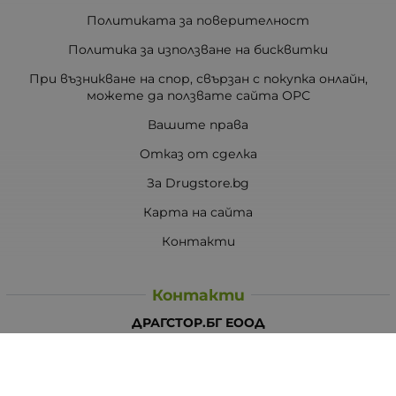
Политиката за поверителност
Политика за използване на бисквитки
При възникване на спор, свързан с покупка онлайн,
можете да ползвате сайта ОРС
Вашите права
Отказ от сделка
За Drugstore.bg
Карта на сайта
Контакти
Контакти
ДРАГСТОР.БГ ЕООД
6000 гр. Стара Загора
ЕИК:203463297
Телефон:
0878 854 888
Viber:
0878 854 888