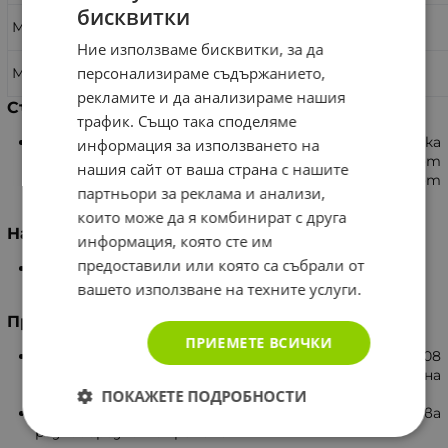
бисквитки
Масло от розмарин
1,14 мг.
Ние използваме бисквитки, за да
персонализираме съдържанието,
Масло от чаено дърво
0,57 мг.
рекламите и да анализираме нашия
Състав
трафик. Също така споделяме
Сребърна вода, воден екстракт от цвят Мащерка
информация за използването на
(4%), масло от Розмарин (2%), воден екстракт от
нашия сайт от ваша страна с нашите
Прополис (2 %), масло от Риган (2%) и масло от
партньори за реклама и анализи,
Чаено дърво (1%).
които може да я комбинират с друга
Начин на употреба
информация, която сте им
предоставили или която са събрали от
Разклатете и пръснете в гърлото 3 пъти. Да се
използва 3 пъти дневно.
вашето използване на техните услуги.
Предупреждение
ПРИЕМЕТЕ ВСИЧКИ
Да не се превишава указаната дневна доза от 1,08
мл. Да не се използва към индивидуална
непоносимост към съставките.
ПОКАЖЕТЕ ПОДРОБНОСТИ
Хранителната добавка не замества
разнообразното хранене.