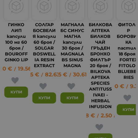
ГИНКО
СОЛГАР
МАГНАЛА
БИЛКОВА
ФИТОЛ
ЛИП
БОСВЕЛИ
БС СИНУС
АПТЕКА
Р
капсули
Я капсули
МАГНА
БИЛКОВ
БОРОВИ
100 мг 60
60 броя /
капсули
ЧАЙ
КА
броя /
SOLGAR
30 броя /
ГРЪДЕН
пастил
BOUROFF
BOSWELL
MAGNALA
БРОНХО
18 броя 
GINKO LIP
IA RESIN
BS SINUS
ФИЛТЪР
FORTEX
EXTRACT
MAGNA
20 броя /
FITOLO
.00
€
19.56
лв.
/
BILKOVA
BLUEBE
42.25
€
82.63
15.65
лв.
€
30.61
лв.
/
/
APTEKA
RIES
SPECIES
4.80
€
9.
4
/
ANTITUSS
КУПИ
IVAEI -
КУПИ
КУПИ
HERBAL
INFUSION
КУПИ
1.28
€
2.50
лв.
/