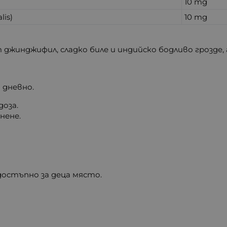
10 mg
lis)
10 mg
т джинджифил, сладко биле и индийско бодливо грозде
и дневно.
оза.
нене.
достъпно за деца място.