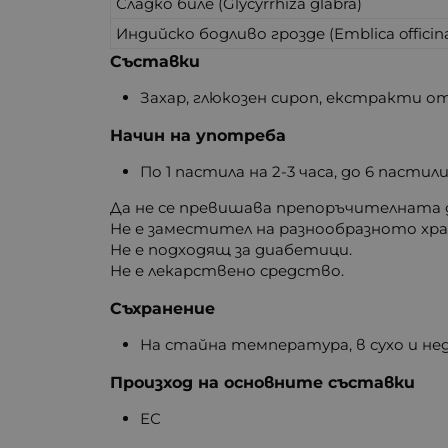
Сладко биле (Glycyrrhiza glabra)
Индийско бодливо грозде (Emblica officina
Съставки
Захар, глюкозен сироп, екстракти о
Начин на употреба
По 1 пастила на 2-3 часа, до 6 пастил
Да не се превишава препоръчителната д
Не е заместител на разнообразното хра
Не е подходящ за диабетици.
Не е лекарствено средство.
Съхранение
На стайна температура, в сухо и не
Произход на основните съставки
ЕС