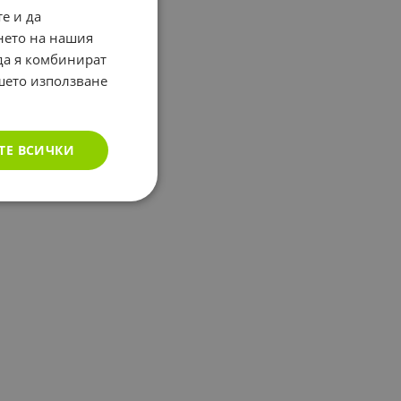
е и да
нето на нашия
 да я комбинират
ашето използване
ТЕ ВСИЧКИ