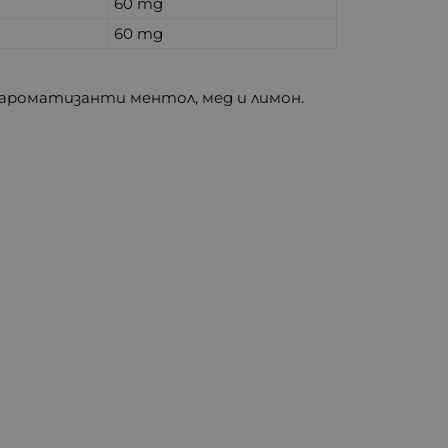
60 mg
60 mg
, ароматизанти ментол, мед и лимон.