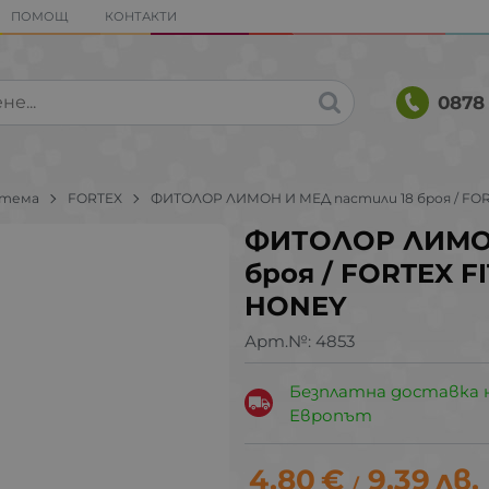
ПОМОЩ
КОНТАКТИ
0878 
стема
FORTEX
ФИТОЛОР ЛИМОН И МЕД пастили 18 броя / FO
ФИТОЛОР ЛИМОН
броя / FORTEX 
HONEY
Арт.№:
4853
Безплатна доставка 
Европът
4.80
€
9.39
лв.
/