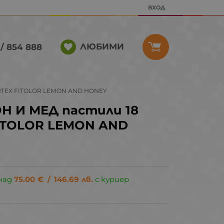
ВХОД
ЛЮБИМИ
/ 854 888
RTEX FITOLOR LEMON AND HONEY
 И МЕД пастили 18
FITOLOR LEMON AND
над
75.00
€
/
146.69
лв.
с куриер