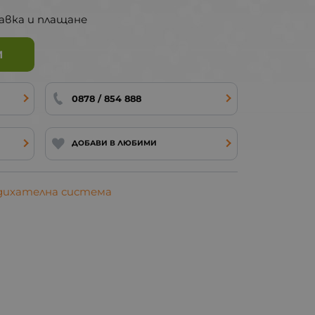
авка и плащане
И
0878 / 854 888
ДОБАВИ В ЛЮБИМИ
 дихателна система