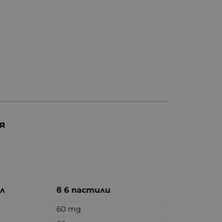
я
ил
в 6 пастили
60 mg