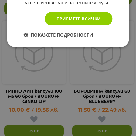
вашето използване на техните услуги.
КУПИ
ПРИЕМЕТЕ ВСИЧКИ
ПОКАЖЕТЕ ПОДРОБНОСТИ
ГИНКО ЛИП капсули 100
БОРОВИНКА капсyли 60
мг 60 броя / BOUROFF
броя / BOUROFF
GINKO LIP
BLUEBERRY
10.00
€
19.56
лв.
11.50
€
22.49
лв.
/
/
КУПИ
КУПИ