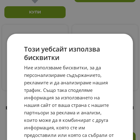
КУПИ
Този уебсайт използва
бисквитки
Ние използваме бисквитки, за да
персонализираме съдържанието,
рекламите и да анализираме нашия
трафик. Също така споделяме
ПРОБИОТИК
ЯБЪЛКОВ ПЕКТИН
информация за използването на
ЛАКТОБАЛЦИЛУС
таблетки 60 броя /
нашия сайт от ваша страна с нашите
БУЛГАРИКУС капсули 60
BOUROFF APPLE PECTIN
партньори за реклама и анализи,
броя / BOUROFF
4.35
€
8.51
лв.
/
PROBIOTIC LBB
които може да я комбинират с друга
13.55
€
26.50
лв.
информация, която сте им
/
предоставили или която са събрали от
КУПИ