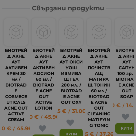
Свързани продукти
БИОТРЕЙ
БИОТРЕЙ
БИОТРЕЙ
БИОТРЕЙ
БИОТРЕ
Д АКНЕ
Д АКНЕ
Д АКНЕ
Д АКНЕ
Д АКНЕ
АУТ
АУТ
АУТ ОКСИ
АУТ
АУТ
АКТИВЕН
АКТИВЕН
УОШ
ПОЧИСТВ
САПУН
КРЕМ 30
ЛОСИОН
ИЗМИВА
АЩ
100 гр. /
мл /
60 мл /
Щ ГЕЛ
МАТИРА
BIOTRA
BIOTRAD
BIOTRAD
200 мл. /
Щ ТОНИК
E ACNE
E
E ACNE
BIOTRAD
60 мл /
OUT
COSMECE
OUT
E ACNE
BIOTRAD
SOAP
UTICALS
ACTIVE
OUT OXY
E ACNE
7.60
€
14.
/
ACNE OUT
LOTION
OUT
15.85
€
31.00
лв.
/
ACTIVE
CLEANING
23.50
€
45.96
лв.
/
CREAM
MATIFYIN
G TONIC
50
€
45.96
лв.
17
КУПИ
/
19.05
€
37.26
лв.
КУПИ
/