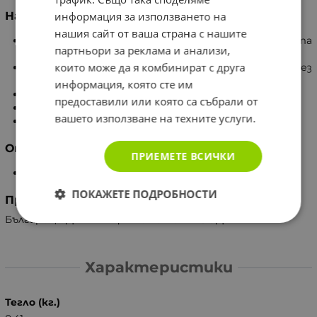
информация за използването на
Начин на употреба
нашия сайт от ваша страна с нашите
В неметален съд (стъклен или порцеланов) хумата
партньори за реклама и анализи,
се залива с прясна, не подгрята вода.
които може да я комбинират с друга
За почистване на лицето и шията:
нанася се чрез
втриване 1-2 пъти дневно за 1-2 мин.
информация, която сте им
За косата:
1-2 пъти седмично за 2-3 мин.
предоставили или която са събрали от
За маска:
1 път седмично за 15-20 мин.
вашето използване на техните услуги.
Изплаква се обилно с хладка вода.
Опаковка
ПРИЕМЕТЕ ВСИЧКИ
380 грама прах
ПОКАЖЕТЕ ПОДРОБНОСТИ
Производител
България, ЗДРАВНИЦА Ню Ес Нет ЕООД
Характеристики
Тегло (кг.)