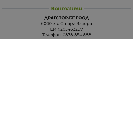
Контакти
ДРАГСТОР.БГ ЕООД
6000 гр. Стара Загора
ЕИК:203463297
Телефон:
0878 854 888
Viber:
0878 854 888
Методи на плащане
Следвайте ни