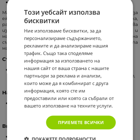
Препоръчан от дерматолозите.
Този уебсайт използва
Матиращият тоник Акне аут е предназначен за
ежедневна употреба при мазна, склонна към акне кожа,
бисквитки
разширени пори и черни точки. Той премахва
излишното омазняване, стяга порите в дълбочина и
Ние използваме бисквитки, за да
матира кожата. Тоникът съдържа антибактериална
персонализираме съдържанието,
съставка, която ефективно регулира повишената
рекламите и да анализираме нашия
мастна секреция.
трафик. Също така споделяме
Състав
информация за използването на
нашия сайт от ваша страна с нашите
Aqua, Alcohol, Rosa Damascena Flower Water,
партньори за реклама и анализи,
Niacinamide, Glycerin, Tetrasodium EDTA, Methenamine,
Parfum, Limonene, Citronellol, Geraniol.
които може да я комбинират с друга
информация, която сте им
Начин на употреба
предоставили или която са събрали от
Обтривайте кожата на лицето с обилно напоен
вашето използване на техните услуги.
памучен тампон един до два пъти дневно. След
употреба измийте ръцете с вода.
ПРИЕМЕТЕ ВСИЧКИ
Внимание
Да се избягва контакт с очите!
ПОКАЖЕТЕ ПОДРОБНОСТИ