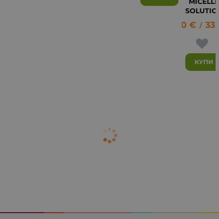
MICELL
SOLUTIO
16.90
€
33.
/
КУПИ