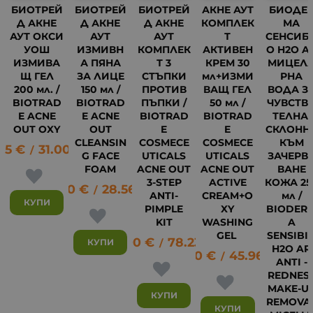
БИОТРЕЙ
БИОТРЕЙ
БИОТРЕЙ
АКНЕ АУТ
БИОДЕ
Д АКНЕ
Д АКНЕ
Д АКНЕ
КОМПЛЕК
МА
АУТ ОКСИ
АУТ
АУТ
Т
СЕНСИБ
УОШ
ИЗМИВН
КОМПЛЕК
АКТИВЕН
О H2O A
ИЗМИВА
А ПЯНА
Т 3
КРЕМ 30
МИЦЕЛ
Щ ГЕЛ
ЗА ЛИЦЕ
СТЪПКИ
мл+ИЗМИ
РНА
200 мл. /
150 мл /
ПРОТИВ
ВАЩ ГЕЛ
ВОДА З
BIOTRAD
BIOTRAD
ПЪПКИ /
50 мл /
ЧУВСТВ
E ACNE
E ACNE
BIOTRAD
BIOTRAD
ТЕЛНА,
OUT OXY
OUT
E
E
СКЛОНН
CLEANSIN
COSMECE
COSMECE
КЪМ
85
€
31.00
лв.
/
G FACE
UTICALS
UTICALS
ЗАЧЕРВ
FOAM
ACNE OUT
ACNE OUT
ВАНЕ
3-STEP
ACTIVE
КОЖА 25
14.60
€
28.56
лв.
/
ANTI-
CREAM+O
мл /
КУПИ
PIMPLE
XY
BIODER
KIT
WASHING
A
GEL
SENSIBI
40.00
€
78.23
лв.
КУПИ
/
H2O AR
23.50
€
45.96
лв.
/
ANTI -
15
REDNES
MAKE-U
КУПИ
REMOVA
КУПИ