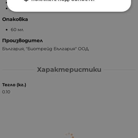
Да се пази от деца!
Да се съхранява под 25°С!
Опаковка
60 мл
Производител
България, "Биотрейд България" ООД
Характеристики
Тегло (кг.)
0.10