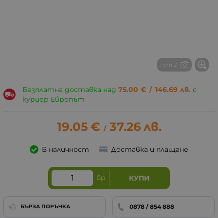
1 от 2
Безплатна доставка над
75.00
€
/
146.69
лв.
с
куриер Европът
19.05
€
37.26
лв.
/
В наличност
Доставка и плащане
бр
КУПИ
0878 / 854 888
БЪРЗА ПОРЪЧКА