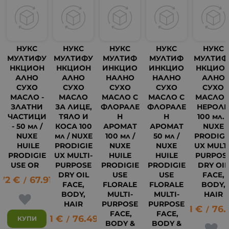
НУКС
НУКС
НУКС
НУКС
НУКС
МУЛТИФУ
МУЛТИФУ
МУЛТИФ
МУЛТИФ
МУЛТИФ
НКЦИОН
НКЦИОН
ИНКЦИО
ИНКЦИО
НКЦИО
АЛНО
АЛНО
НАЛНО
НАЛНО
АЛНО
СУХО
СУХО
СУХО
СУХО
СУХО
МАСЛО -
МАСЛО
МАСЛО С
МАСЛО С
МАСЛО 
ЗЛАТНИ
ЗА ЛИЦЕ,
ФЛОРАЛЕ
ФЛОРАЛЕ
НЕРОЛ
ЧАСТИЦИ
ТЯЛО И
Н
Н
100 мл. 
- 50 мл /
КОСА 100
АРОМАТ
АРОМАТ
NUXE
NUXE
мл / NUXE
100 мл /
50 мл /
PRODIGI
HUILE
PRODIGIE
NUXE
NUXE
UX MULTI
PRODIGIE
UX MULTI-
HUILE
HUILE
PURPOS
USE OR
PURPOSE
PRODIGIE
PRODIGIE
DRY OIL
DRY OIL
USE
USE
FACE,
.72
€
67.91
лв.
/
FACE,
FLORALE
FLORALE
BODY,
BODY,
MULTI-
MULTI-
HAIR
HAIR
PURPOSE
PURPOSE
39.11
€
76.
/
FACE,
FACE,
39.11
€
76.49
лв.
37
КУПИ
/
BODY &
BODY &