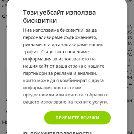
абсорбира. Подходящо за всеки сезон.
Този уебсайт използва
Състав
бисквитки
COCO-CAPRYLATE / CAPRATE*, DICAPRYLYL ETHER*,
Ние използваме бисквитки, за да
MACADAMIA TERNIFOLIA SEED OIL*, PRUNUS
персонализираме съдържанието,
AMYGDALUS DULCIS (SWEET ALMONO) OIL*, CORYLUS
AVELLANA (HAZEL) SEED OIL*, CAMELLIA OLEIFERA
рекламите и да анализираме нашия
SEED OIL*, PARFUM / FRAGRANCE, TOCOPHEROL*,
трафик. Също така споделяме
BORAGO OFFICINALIS SEED OIL*, OLEA EUROPAEA
информация за използването на
(OLIVE) FRUIT OIL*, HELIANTHUS ANNUUS (SUNFLOWER)
нашия сайт от ваша страна с нашите
SEED OIL*, ROSMARINUS OFFICINALIS (ROSEMARY)
LEAF EXTRACT*, HYPERICUM PERFORATUM FLOWER /
партньори за реклама и анализи,
LEAF / STEM EXTRACT*, SOLANUM LYCOPERSICUM
които може да я комбинират с друга
(TOMATO) FRUIT EXTRACT*, BENZYL SALICYLATE,
информация, която сте им
LINALOOL, LIMONENE, CITRONELLOL, GERANIOL
предоставили или която са събрали от
[N2206/A].
* Съдържа 98.8% съставки от растителен
вашето използване на техните услуги.
произход.
Без консерванти.
ПРИЕМЕТЕ ВСИЧКИ
Начин на употреба
Лице - Нанасяйте Huile Prodigieuse с нежни
ПОКАЖЕТЕ ПОДРОБНОСТИ