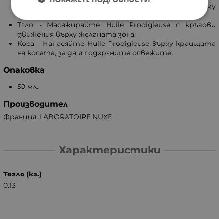
движения от центъра на лицето към външния му
контур.
Тяло - Масажирайте Huile Prodigieuse с кръгови
движения върху желаната зона.
Коса - Нанасяйте Huile Prodigieuse върху краищата
на косата, за да я подхраните освежите.
Опаковка
50 мл.
Производител
Франция, LABORATOIRE NUXE
Характеристики
Тегло (кг.)
0.13