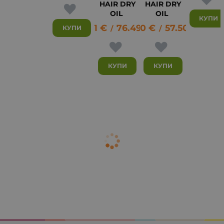
HAIR DRY
HAIR DRY
OIL
OIL
КУПИ
39.11
€
76.49
29.40
лв.
€
57.50
лв.
КУПИ
/
/
КУПИ
КУПИ