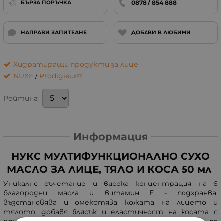
0878 / 854 888
БЪРЗА ПОРЪЧКА
НАПРАВИ ЗАПИТВАНЕ
ДОБАВИ В ЛЮБИМИ
Хидратиращи продукти за лице
NUXE
/
Prodigieux®
Рейтинг:
Информация
НУКС МУЛТИФУНКЦИОНАЛНО СУХО
МАСЛО ЗА ЛИЦЕ, ТЯЛО И КОСА 50 мл
Уникално съчетание и висока концентрация на 6
благородни масла и витамин Е - подхранва,
възстановява и омекотява кожата на лицето и
тялото, добавя блясък и еластичност на косата с
едно единствено нанасяне. Бързо се