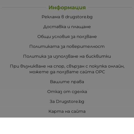
Информация
Реклама в drugstore.bg
Доставка и плащане
Общи условия за ползване
Политиката за поверителност
Политика за използване на бисквитки
При възникване на спор, свързан с покупка онлайн,
можете да ползвате сайта ОРС
Вашите права
Отказ от сделка
За Drugstore.bg
Карта на сайта
Контакти