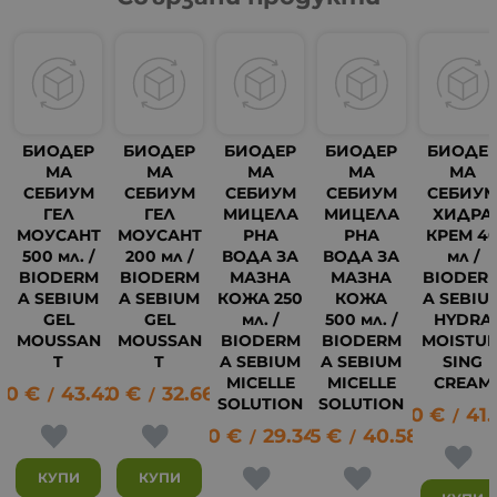
БИОДЕР
БИОДЕР
БИОДЕР
БИОДЕР
БИОДЕ
МА
МА
МА
МА
МА
СЕБИУМ
СЕБИУМ
СЕБИУМ
СЕБИУМ
СЕБИУ
ГЕЛ
ГЕЛ
МИЦЕЛА
МИЦЕЛА
ХИДРА
МОУСАНТ
МОУСАНТ
РНА
РНА
КРЕМ 4
500 мл. /
200 мл /
ВОДА ЗА
ВОДА ЗА
мл /
BIODERM
BIODERM
МАЗНА
МАЗНА
BIODER
A SEBIUM
A SEBIUM
КОЖА 250
КОЖА
A SEBIU
GEL
GEL
мл. /
500 мл. /
HYDRA
MOUSSAN
MOUSSAN
BIODERM
BIODERM
MOISTUR
T
T
A SEBIUM
A SEBIUM
SING
MICELLE
MICELLE
CREAM
20
€
43.42
16.70
лв.
€
32.66
лв.
/
/
SOLUTION
SOLUTION
21.40
€
41.
/
15.00
€
29.34
20.75
лв.
€
40.58
лв.
/
/
КУПИ
КУПИ