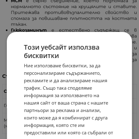
MCM
е сярно съединение, което подпомага за
нормалното състояние на хрущялите и ставите.
Притежава противовъзпалително свойство и
спомага за повишаване плътността на костната
тъкан.
Глюкозаминът
е естествено съдържащ се в
съединителната тъкан. Благоприятства
подвижността и функциите на ставите.
Този уебсайт използва
Притежава болкоуспокояващо и
противовъзпалително свойство. Съдейства за
бисквитки
възстановяване синтеза на колаген, както и за
Ние използваме бисквитки, за да
нормализиране на обменните процеси в ставите.
персонализираме съдържанието,
Състав
рекламите и да анализираме нашия
трафик. Също така споделяме
Съдържание
В 1 капсула:
информация за използването на
нашия сайт от ваша страна с нашите
Глюкозамин
500 мг.
партньори за реклама и анализи,
които може да я комбинират с друга
MSM
500 мг.
информация, която сте им
(метилсулфонилметан)
предоставили или която са събрали от