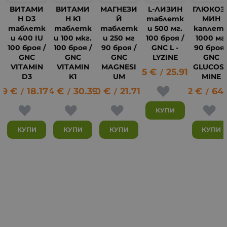
ВИТАМИ
ВИТАМИ
МАГНЕЗИ
L-ЛИЗИН
ГЛЮКОЗ
Н D3
Н K1
Й
таблетк
МИН
таблетк
таблетк
таблетк
и 500 мг.
каплет
и 400 IU
и 100 мкг.
и 250 мг
100 броя /
1000 мг
100 броя /
100 броя /
90 броя /
GNC L -
90 броя 
GNC
GNC
GNC
LYZINE
GNC
VITAMIN
VITAMIN
MAGNESI
GLUCOS
13.25
€
25.91
лв.
/
D3
K1
UM
MINE
29
€
18.17
15.54
лв.
€
30.39
11.10
лв.
€
21.71
лв.
33.22
€
64.
27
/
/
/
/
КУПИ
КУПИ
КУПИ
КУПИ
КУПИ