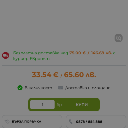
Безплатна доставка над
75.00
€
/
146.69
лв.
с
куриер Европът
33.54
€
65.60
лв.
/
В наличност
Доставка и плащане
бр
КУПИ
0878 / 854 888
БЪРЗА ПОРЪЧКА