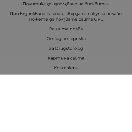
Политика за използване на бисквитки
При възникване на спор, свързан с покупка онлайн,
можете да ползвате сайта ОРС
Вашите права
Отказ от сделка
За Drugstore.bg
Карта на сайта
Контакти
Контакти
ДРАГСТОР.БГ ЕООД
6000 гр. Стара Загора
ЕИК:203463297
Телефон:
0878 854 888
Viber:
0878 854 888