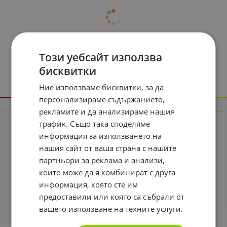
Този уебсайт използва
бисквитки
Ние използваме бисквитки, за да
персонализираме съдържанието,
рекламите и да анализираме нашия
Информация
трафик. Също така споделяме
Реклама в drugstore.bg
информация за използването на
Доставка и плащане
нашия сайт от ваша страна с нашите
партньори за реклама и анализи,
Общи условия за ползване
които може да я комбинират с друга
Политиката за поверителност
информация, която сте им
Политика за използване на бисквитки
предоставили или която са събрали от
вашето използване на техните услуги.
При възникване на спор, свързан с покупка онлайн,
можете да ползвате сайта ОРС