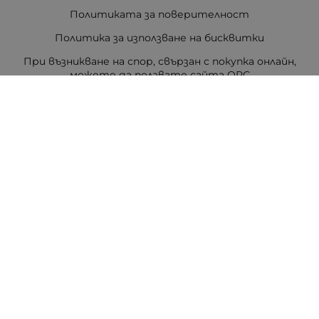
Политиката за поверителност
Политика за използване на бисквитки
При възникване на спор, свързан с покупка онлайн,
можете да ползвате сайта ОРС
Вашите права
Отказ от сделка
За Drugstore.bg
Карта на сайта
Контакти
Контакти
ДРАГСТОР.БГ ЕООД
6000 гр. Стара Загора
ЕИК:203463297
Телефон:
0878 854 888
Viber:
0878 854 888