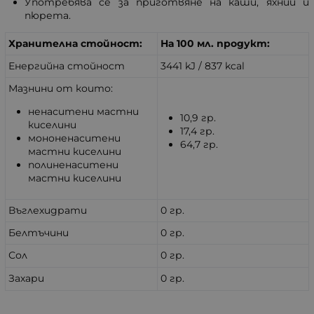
Употребява се за приготвяне на каши, яхнии и
пюрета.
Хранителна стойност:
На 100 мл. продукт:
Енергийна стойност
3441 kJ / 837 kcal
Мазнини от които:
ненаситени мастни
10,9 гр.
киселини
17,4 гр.
мононенаситени
64,7 гр.
мастни киселини
полиненаситени
мастни киселини
Въглехидрати
0 гр.
Белтъчини
0 гр.
Сол
0 гр.
Захари
0 гр.