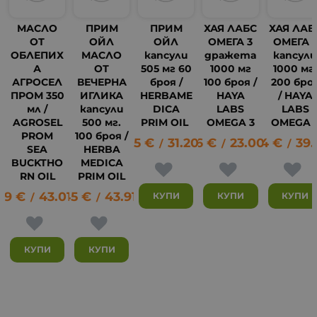
МАСЛО
ПРИМ
ПРИМ
ХАЯ ЛАБС
ХАЯ ЛАБ
ОТ
ОЙЛ
ОЙЛ
ОМЕГА 3
ОМЕГА 
ОБЛЕПИХ
МАСЛО
капсули
дражета
капсул
А
ОТ
505 мг 60
1000 мг
1000 мг
АГРОСЕЛ
ВЕЧЕРНА
броя /
100 броя /
200 бро
ПРОМ 350
ИГЛИКА
HERBAME
HAYA
/ HAYA
мл /
капсули
DICA
LABS
LABS
AGROSEL
500 мг.
PRIM OIL
OMEGA 3
OMEGA 
PROM
100 броя /
15.95
€
31.20
11.76
лв.
€
23.00
19.94
лв.
€
39
/
/
/
SEA
HERBA
BUCKTHO
MEDICA
13
RN OIL
PRIM OIL
99
€
43.01
22.45
лв.
€
43.91
лв.
КУПИ
КУПИ
КУПИ
/
/
КУПИ
КУПИ