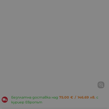
Безплатна доставка над
75.00
€
/
146.69
лв.
с
куриер Европът