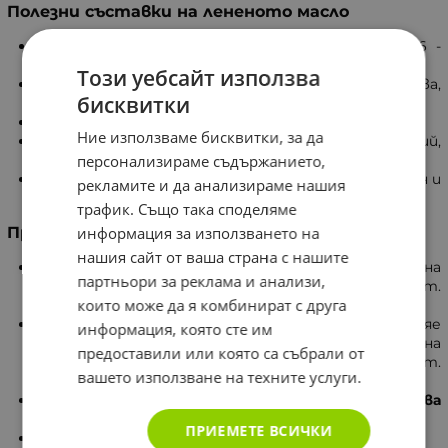
Полезни съставки на лененото масло
Омега мастни киселини: Омега-3 - 60%, Омега-6 -
20% и Омега-9 - 10%.
Този уебсайт използва
Наситени мастни киселини - стеаринова,
бисквитки
палмитинова и миристинова.
Витамини: А, B1, Е и К.
Ние използваме бисквитки, за да
Макро- и микроелементи: калий, фосфор, магнезий,
персонализираме съдържанието,
желязо и цинк.
Съдържа още тиопролин, фитостероли, лецитин и
рекламите и да анализираме нашия
бета каротин.
трафик. Също така споделяме
информация за използването на
Приложение
нашия сайт от ваша страна с нашите
Захарен диабет
- подобрява действието на
партньори за реклама и анализи,
инсулина и предпазва от развитието на диабет.
които може да я комбинират с друга
Понижава холестерола.
Сърдечно-съдови заболявания
- влияе
информация, която сте им
благоприятно при атеросклероза, коронарна
предоставили или която са събрали от
болест на сърцето, инфаркт, мозъчен инсулт.
вашето използване на техните услуги.
Предпазва от образуване на кръвни съсиреци.
Намалява кръвното налягане и повишава
имунитета.
ПРИЕМЕТЕ ВСИЧКИ
Подобрява дейността на
черния дроб.