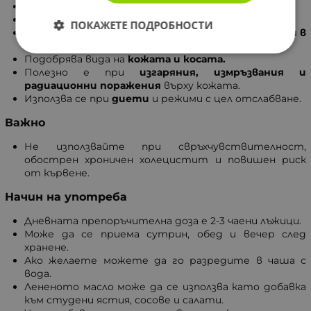
Предпазва
щитовидната жлеза
от заболявания.
Действа добре при
гастрит, колит и запек.
ПОКАЖЕТЕ ПОДРОБНОСТИ
Има благоприятно действие при
язва и киселини в
стомаха.
Подобрява вида на
кожата и косата.
Полезно е при
изгаряния, измръзвания и
радиационни поражения
върху кожата.
Използва се при
диети
и режими с цел отслабване.
Важно
Не използвайте при свръхчувствителност,
обострен хроничен холецистит и повишен риск
от кървене.
Начин на употреба
Дневната препоръчителна доза е 2-3 чаени лъжици.
Може да се приема сутрин, обед и вечер след
хранене.
Ако желаете можете да го разредите в чаша с
вода.
Лененото масло може да се използва като добавка
към студени ястия, сосове и салати.