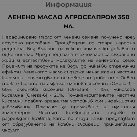
Информация
ЛЕНЕНО МАСЛО АГРОСЕЛПРОМ 350
мл.
Нерафинирано масло от ленени семена, получено чрез
студено пресоване. Произведено по стара народна
рецепта. Без влагане на хексан, химически добавки и
оцветители. Чрез специална технология са съхранени
живи и естествени молекулите на лененото семе.
Приемът на продукта не води до никакви странични
ефекти. Лененото масло съдържа ненаситени мастни
киселини - почти два пъти повече от рибеното. Освен
това е богато на алфа-линоленова киселина (Омега-3) -
60%, олеинова киселина (Омега-9) - 10%, линолова
киселина (Омега-6) - 20%. Полиненаситените мастни
киселини правят организма устойчив към инфекциозни
заболявания. Помагат за премахване на излишния
холестерол. Чистят кръвоносните съдове и
разреждат кръвта, като по този начин предпазват
от образуването на кръвни съсиреци, причиняващи
инсулт.