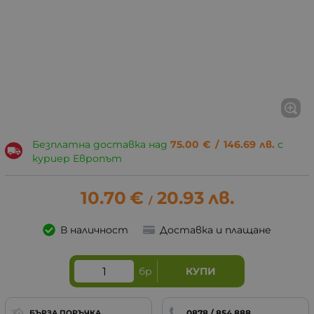
Безплатна доставка над
75.00
€
/
146.69
лв.
с
куриер Европът
10.70
€
20.93
лв.
/
В наличност
Доставка и плащане
бр
КУПИ
0878 / 854 888
БЪРЗА ПОРЪЧКА