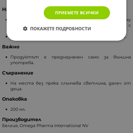
Начин на употреба
ПРИЕМЕТЕ ВСИЧКИ
Малко количество от продукта се нанася върху
интимната зона, след което се изплаква обилно с
ПОКАЖЕТЕ ПОДРОБНОСТИ
вода.
В случай на възпаление, прекратете употребата.
Важно
Продуктът е предназначен само за външна
употреба.
Съхранение
На места без пряка слънчева светлина, далеч от
деца.
Опаковка
200 мл.
Производител
Белгия, Omega Pharma International NV