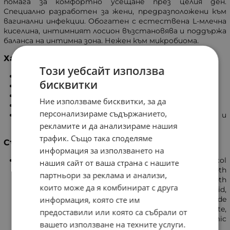
помага за комфортно усещане през целия ден.
Специално разработен за жени, предразположени към
вагинални инфекции. Обогатен с естествена L-млечна
киселина, интимният лосион възстановява и поддържа
баланса на интимна зона. Нежен към микробиома.
Характеристики
Този уебсайт използва
Измива нежно деликатните зони на тялото.
бисквитки
Подходящ за ежедневна употреба.
Поддържа естествено pH и го обновява.
Ние използваме бисквитки, за да
Създава усещане за свежест.
персонализираме съдържанието,
Възпрепятства разпространението и
развитието на бактерии.
рекламите и да анализираме нашия
трафик. Също така споделяме
Състав
информация за използването на
Aqua, Disodium Laureth Sulfosuccinate, Glycol
нашия сайт от ваша страна с нашите
Distearate, Cocamidopropyl Betaine, Magnesium Laureth
партньори за реклама и анализи,
Sulfate, PEG-7 Glyceryl Cocoate, Inulin, Sodium Laureth
които може да я комбинират с друга
Sulfate, Sodium Benzoate, Sodium Chloride, Lactic Acid,
информация, която сте им
Caprylyl Glycol, Alpha-Glucan Oligosaccharide, Cocamide
MEA, Glyceryl Laurate, PEG-55 Propylene Glycol Oleate,
предоставили или която са събрали от
Laureth-10, Glycerin, Propylene Glycol, Parfum, Formic
вашето използване на техните услуги.
Acid.