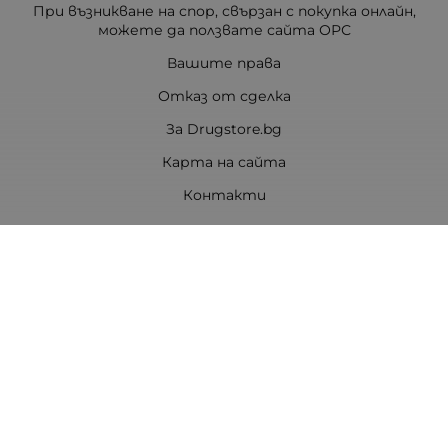
При възникване на спор, свързан с покупка онлайн,
можете да ползвате сайта ОРС
Вашите права
Отказ от сделка
За Drugstore.bg
Карта на сайта
Контакти
Контакти
ДРАГСТОР.БГ ЕООД
6000 гр. Стара Загора
ЕИК:203463297
Телефон:
0878 854 888
Viber:
0878 854 888