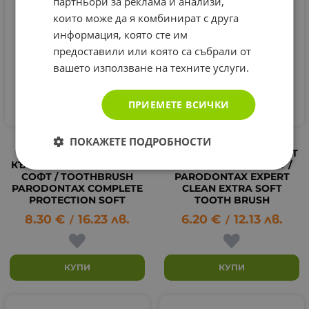
партньори за реклама и анализи,
които може да я комбинират с друга
информация, която сте им
предоставили или която са събрали от
вашето използване на техните услуги.
ПРИЕМЕТЕ ВСИЧКИ
ПОКАЖЕТЕ ПОДРОБНОСТИ
ЧЕТКА ЗА ЗЪБИ
ЧЕТКА ЗА ЗЪБИ
ПАРОДОНТАКС
ПАРОДОНТАКС ЕКСПЕРТ
КЪМПЛИЙТ ПРОТЕКШЪН
КЛИЙН ЕКСТРА СОФТ /
СОФТ / TOOTHBRUSH
PARODONTAX EXPERT
PARODONTAX COMPLETE
CLEAN EXTRA SOFT
PROTECTION SOFT
TOOTH BRUSH
8.30
€
16.23
лв.
6.20
€
12.13
лв.
/
/
КУПИ
КУПИ