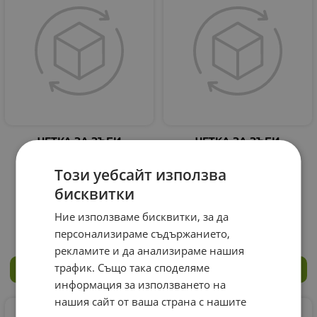
ЧЕТКА ЗА ЗЪБИ
ЧETKA ЗA ЗЪБИ
СЕНСОДИН
СЕНСОДИН АДВАНС
СЕНЗИТИВИТИ & ГЪМ
КЛИЙН СОФТ /
Този уебсайт използва
СОФТ / SENSODYNE
SENSODYNE ADVANCED
SENSITIVITY & GUM
CLEAN SOFT
бисквитки
TOOTHBRUSH
TOOTHBRUSH
Ние използваме бисквитки, за да
6.90
€
13.50
лв.
6.20
€
12.13
лв.
/
/
персонализираме съдържанието,
рекламите и да анализираме нашия
трафик. Също така споделяме
КУПИ
КУПИ
информация за използването на
нашия сайт от ваша страна с нашите