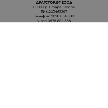
ДРАГСТОР.БГ ЕООД
6000 гр. Стара Загора
ЕИК:203463297
Телефон:
0878 854 888
Viber:
0878 854 888
Методи на плащане
Следвайте ни
Изпълнителна агенция по лекарствата