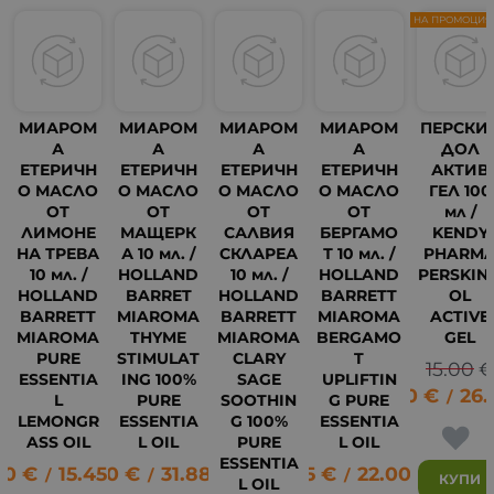
НА ПРОМОЦИЯ
МИАРОМ
МИАРОМ
МИАРОМ
МИАРОМ
ПЕРСКИ
А
А
А
А
ДОЛ
ЕТЕРИЧН
ЕТЕРИЧН
ЕТЕРИЧН
ЕТЕРИЧН
АКТИВ
О МАСЛО
О МАСЛО
О МАСЛО
О МАСЛО
ГЕЛ 100
ОТ
ОТ
ОТ
ОТ
мл /
ЛИМОНЕ
МАЩЕРК
САЛВИЯ
БЕРГАМО
KENDY
НА ТРЕВА
А 10 мл. /
СКЛАРЕА
Т 10 мл. /
PHARM
10 мл. /
HOLLAND
10 мл. /
HOLLAND
PERSKIN
HOLLAND
BARRET
HOLLAND
BARRETT
OL
BARRETT
MIAROMA
BARRETT
MIAROMA
ACTIVE
MIAROMA
THYME
MIAROMA
BERGAMO
GEL
PURE
STIMULAT
CLARY
T
15.00
4
ESSENTIA
ING 100%
SAGE
UPLIFTIN
13.50
€
26.
/
L
PURE
SOOTHIN
G PURE
LEMONGR
ESSENTIA
G 100%
ESSENTIA
ASS OIL
L OIL
PURE
L OIL
ESSENTIA
90
€
15.45
16.30
лв.
€
31.88
лв.
11.25
€
22.00
лв.
/
/
/
КУПИ
L OIL