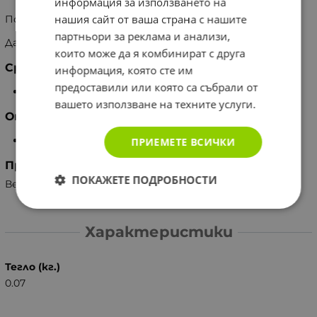
информация за използването на
нашия сайт от ваша страна с нашите
Подходящ за вегани и вегетарианци
партньори за реклама и анализи,
Да се съхранява на стайна температура.
които може да я комбинират с друга
Срок на годност
информация, която сте им
предоставили или която са събрали от
12 месеца след отваряне
вашето използване на техните услуги.
Опаковка
10 мл
ПРИЕМЕТЕ ВСИЧКИ
Произведено за
ПОКАЖЕТЕ ПОДРОБНОСТИ
Великобритания, Holland & Barrett
Характеристики
Тегло (кг.)
0.07