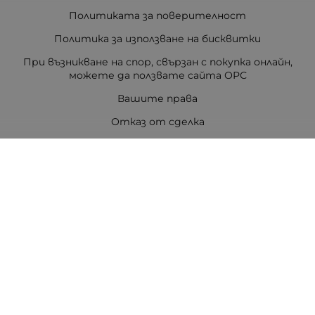
Политиката за поверителност
Политика за използване на бисквитки
При възникване на спор, свързан с покупка онлайн,
можете да ползвате сайта ОРС
Вашите права
Отказ от сделка
За Drugstore.bg
Карта на сайта
Контакти
Контакти
ДРАГСТОР.БГ ЕООД
6000 гр. Стара Загора
ЕИК:203463297
Телефон:
0878 854 888
Viber:
0878 854 888