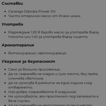
Съставки
Cananga Odorata Flower Oil.
Чисто етерично масло от Иланг-иланг.
Употреба
Разреждане 1:20 в базово масло за употреба върху
тялото или 1:40 за употреба върху лицето.
Ароматерапия
Витализиращо, хармонизиращо.
Указания за безопасност
Само за външно приложение.
Да се съхранява на хладно и сухо място, без пряка
слънчева светлина.
Да се използва в рамките на една година след
отварянето.
Най-добре съхранявайте в хладилник.
Не използвайте, ако пръстенът под капачката е
вече счупен.
Да се съхранява на недостъпно за деца място.