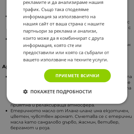
рекламите и да анализираме нашия
салфетка. Така кожата остава подхранена и
трафик. Също така споделяме
еластична, без да омазнява дрехите.
информация за използването на
За лице и шия започнете с плавни масажни
движения по контурите на лицето и завършете с
нашия сайт от ваша страна с нашите
леки потупвания. Отстранете излишното масло с
партньори за реклама и анализи,
мека суха салфетка.
които може да я комбинират с друга
При масаж на гърдите – масажирайте ежедневно
по 10–15 минути с кръгови движения в посока отвън
информация, която сте им
навътре. Това подпомага добрата форма и
предоставили или която са събрали от
здравето на гърдите.
вашето използване на техните услуги.
Аромалампа
ПРИЕМЕТЕ ВСИЧКИ
Добавете малко вода в съдинката на аромалампата
и капнете 1 до 3 капки етерично масло. Поставете
чаена свещ под нея и никога не оставяйте лампата
ПОКАЖЕТЕ ПОДРОБНОСТИ
да гори без вода. Постепенно ароматът ще
изпълни и освежи помещението, създавайки
приятна и релаксираща атмосфера.
Етеричното масло от Иланг-иланг има екзотичен,
цветен, чувствен аромат. Съчетава се с етерични
масла като сандалово дърво, жасмин, ветивер,
бергамот и роза.