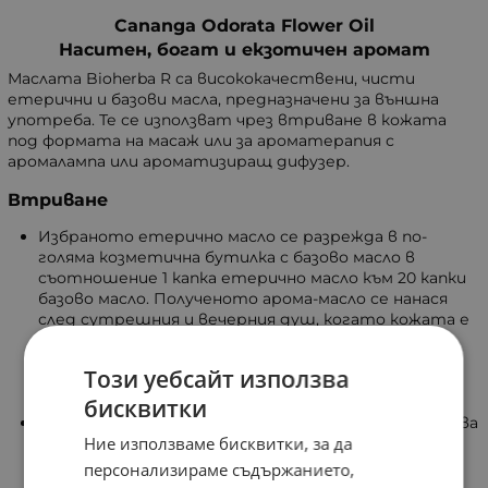
Cananga Odorata Flower Oil
Наситен, богат и екзотичен аромат
Маслата Bioherba R са висококачествени, чисти
етерични и базови масла, предназначени за външна
употреба. Те се използват чрез втриване в кожата
под формата на масаж или за ароматерапия с
аромалампа или ароматизиращ дифузер.
Втриване
Избраното етерично масло се разрежда в по-
голяма козметична бутилка с базово масло в
съотношение 1 капка етерично масло към 20 капки
базово масло. Полученото арома-масло се нанася
след сутрешния и вечерния душ, когато кожата е
чиста и порите са отворени. За деликатни зони
като околоочния контур се използва по-слаба
Този уебсайт използва
концентрация – 1 капка етерично масло към 40
капки базово масло.
бисквитки
Нанасяйте маслото в количество, което позволява
Ние използваме бисквитки, за да
равномерно втриване с надлъжни и кръгови
движения. Излишното количество може да се
персонализираме съдържанието,
попие след около 10 минути със суха кърпа или