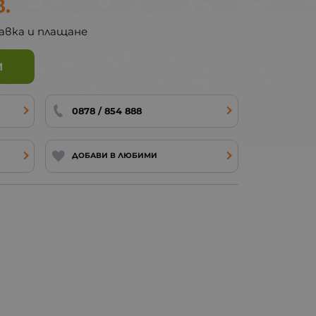
в.
авка и плащане
И
0878 / 854 888
ДОБАВИ В ЛЮБИМИ