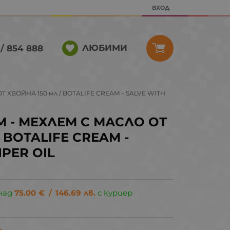
ВХОД
ЛЮБИМИ
/ 854 888
ХВОЙНА 150 мл / BOTALIFE CREAM - SALVE WITH
 - МЕХЛЕМ С МАСЛО ОТ
 BOTALIFE CREAM -
IPER OIL
над
75.00
€
/
146.69
лв.
с куриер