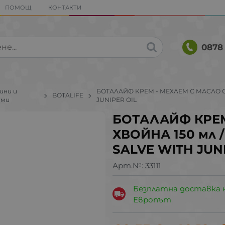
ПОМОЩ
КОНТАКТИ
0878 
ини и
БОТАЛАЙФ КРЕМ - МЕХЛЕМ С МАСЛО ОТ 
BOTALIFE
еми
JUNIPER OIL
БОТАЛАЙФ КРЕМ
ХВОЙНА 150 мл /
SALVE WITH JUN
Арт.№:
33111
Безплатна доставка 
Европът