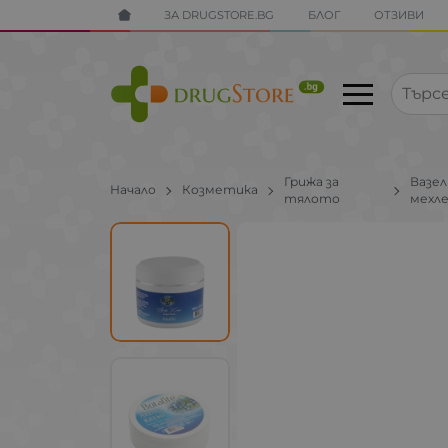
ЗА DRUGSTORE.BG
БЛОГ
ОТЗИВИ
Грижа за
Вазел
Начало
Козметика
тялото
мехл