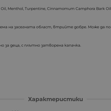
y Oil, Menthol, Turpentine, Cinnamomum Camphora Bark Oil, 
ема на засегната област, втрийте добре. Може да п
о за деца, с плътно затворена капачка.
Характеристики