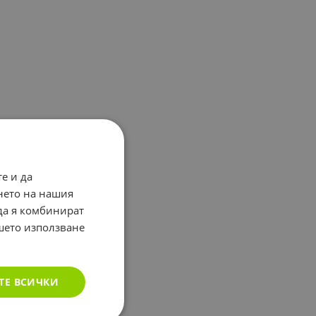
е и да
нето на нашия
 да я комбинират
ашето използване
ТЕ ВСИЧКИ