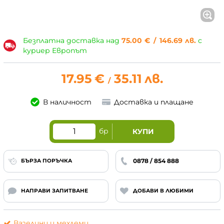
Безплатна доставка над
75.00
€
/
146.69
лв.
с
куриер Европът
17.95
€
35.11
лв.
/
В наличност
Доставка и плащане
бр
КУПИ
0878 / 854 888
БЪРЗА ПОРЪЧКА
НАПРАВИ ЗАПИТВАНЕ
ДОБАВИ В ЛЮБИМИ
Вазелини и мехлеми