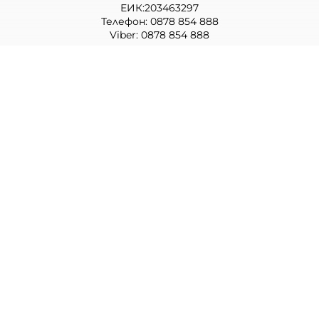
ЕИК:203463297
Телефон:
0878 854 888
Viber:
0878 854 888
Методи на плащане
Следвайте ни
Изпълнителна агенция по лекарствата
Български фармацевтичен съюз
Министерство на здравеопазването