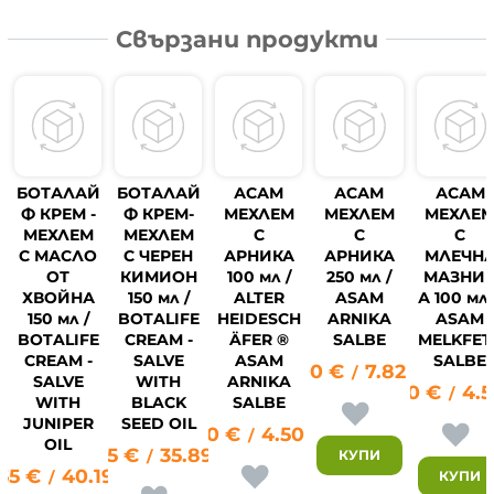
Свързани продукти
БОТАЛАЙ
БОТАЛАЙ
АСАМ
АСАМ
АСАМ
Ф КРЕМ -
Ф КРЕМ-
МЕХЛЕМ
МЕХЛЕМ
МЕХЛЕ
МЕХЛЕМ
МЕХЛЕМ
С
С
С
С МАСЛО
С ЧЕРЕН
АРНИКА
АРНИКА
МЛЕЧН
ОТ
КИМИОН
100 мл /
250 мл /
МАЗНИ
ХВОЙНА
150 мл /
ALTER
ASAM
А 100 мл.
150 мл /
BOTALIFE
HEIDESCH
ARNIKA
ASAM
BOTALIFE
CREAM -
ÄFER ®
SALBE
MELKFET
CREAM -
SALVE
ASAM
SALBE
4.00
€
7.82
лв.
/
SALVE
WITH
ARNIKA
2.30
€
4.
/
WITH
BLACK
SALBE
2
JUNIPER
SEED OIL
2.30
€
4.50
лв.
/
OIL
18.35
€
35.89
лв.
КУПИ
/
55
€
40.19
лв.
КУПИ
/