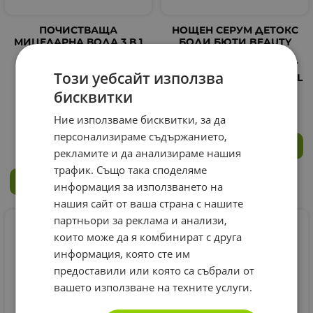
ПОЧИСТВАЩА
НОЩЕН СЕРУМ ДЕТОКС
МИЦЕЛАРНА ВОДА 3 В 1
БОДИ БЮТИ BEAUTY
ЗА ЧУВСТВИТЕЛНА И
BOOST 30 мл. / BODI
ПРОБЛЕМНА КОЖА
BEAUTY BEAUTY BOOST
Този уебсайт използва
БОДИ БЮТИ БИЛЕ MW
ANTI-AGE OVERNIGHT OIL
250 мл. / BODI BEAUTY
бисквитки
14.65
€
28.65
лв.
/
BILLE MW PURIFYING
MICELLAR WATER
Ние използваме бисквитки, за да
3.55
€
6.94
лв.
/
персонализираме съдържанието,
КУПИ
рекламите и да анализираме нашия
трафик. Също така споделяме
КУПИ
информация за използването на
нашия сайт от ваша страна с нашите
партньори за реклама и анализи,
които може да я комбинират с друга
информация, която сте им
предоставили или която са събрали от
вашето използване на техните услуги.