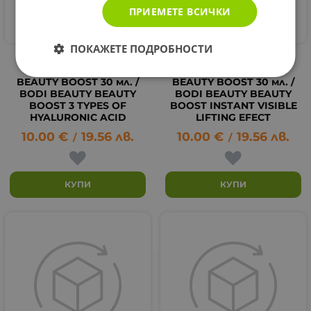
ПРИЕМЕТЕ ВСИЧКИ
ПОКАЖЕТЕ ПОДРОБНОСТИ
СЕРУМ ХИАЛУРОНОВА
СЕРУМ С ЛИФТИНГ
МАГИЯ БОДИ БЮТИ
ЕФЕКТ БОДИ БЮТИ
BEAUTY BOOST 30 мл. /
BEAUTY BOOST 30 мл. /
BODI BEAUTY BEAUTY
BODI BEAUTY BEAUTY
BOOST 3 TYPES OF
BOOST INSTANT VISIBLE
HYALURONIC ACID
LIFTING EFECT
10.00
€
19.56
лв.
10.00
€
19.56
лв.
/
/
КУПИ
КУПИ