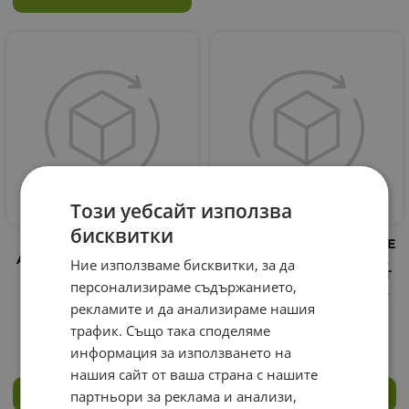
Този уебсайт използва
бисквитки
БИОНИКЕ DEFENCE MY
БИОНИКЕ DEFENCE PURE
AGE ДНЕВЕН КРЕМ 50 мл
МАСКА 75 мл. / BIONIKE
Ние използваме бисквитки, за да
/ BIONIKE DEFENCE MY
DEFENCE MASK INSTANT
персонализираме съдържанието,
AGE RENEWING DAY
PURE PURIFYING BLACK
CREAM
MASK
рекламите и да анализираме нашия
39.40
трафик. Също така споделяме
€
77.06
лв.
18.90
€
36.97
лв.
/
/
информация за използването на
нашия сайт от ваша страна с нашите
партньори за реклама и анализи,
КУПИ
КУПИ