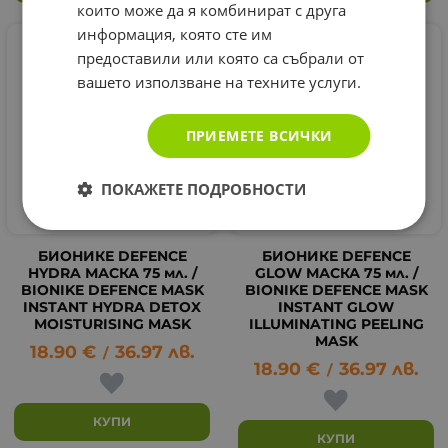
които може да я комбинират с друга
информация, която сте им
предоставили или която са събрали от
вашето използване на техните услуги.
ПРИЕМЕТЕ ВСИЧКИ
ПОКАЖЕТЕ ПОДРОБНОСТИ
БИОНИКЕ DEFENCE
БИОНИКЕ DEFENCE
HYDRA МАСКА 75 мл. /
GLOW МАСКА 75 мл. /
BIONIKE DEFENCE MASK
BIONIKE DEFENCE MASK
INSTANT HYDRA DETOX
INSTANT GLOW
MOISTURISING MASK
ILLUMINATING PEELING
MASK
18.90
€
36.97
лв.
/
18.90
€
36.97
лв.
/
КУПИ
КУПИ