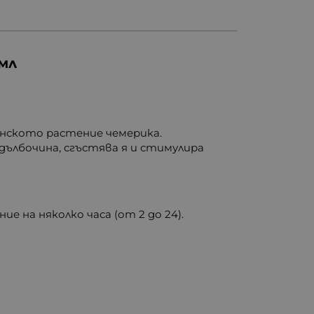
мл
инското растение чемерика.
дълбочина, сгъстява я и стимулира
ие на няколко часа (от 2 до 24).