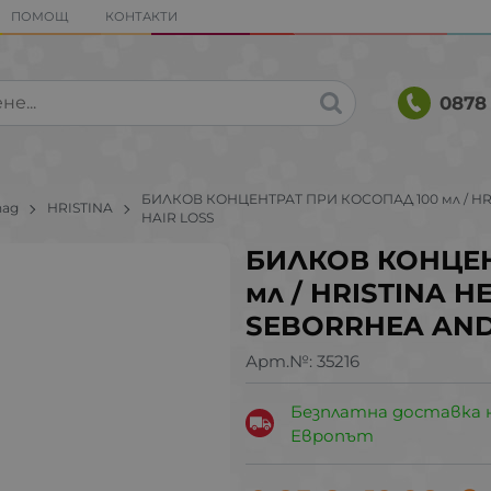
ПОМОЩ
КОНТАКТИ
0878 
БИЛКОВ КОНЦЕНТРАТ ПРИ КОСОПАД 100 мл / H
пад
HRISTINA
HAIR LOSS
БИЛКОВ КОНЦЕН
мл / HRISTINA 
SEBORRHEA AND
Арт.№:
35216
Безплатна доставка 
Европът