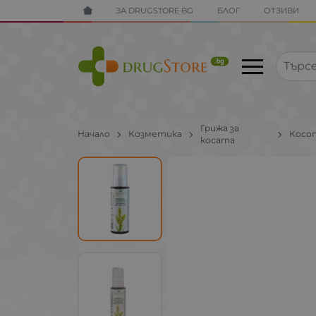
ЗА DRUGSTORE.BG
БЛОГ
ОТЗИВИ
Грижа за
Начало
Козметика
Косо
косата