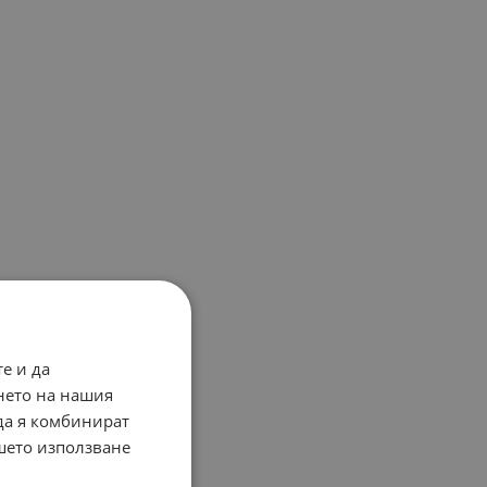
е и да
нето на нашия
 да я комбинират
ашето използване