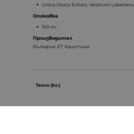
Urtica Dioica Extract, Veratrum Lobelianu
Опаковка
100 мл
Производител
България, ЕТ Христина
Тегло (кг.)