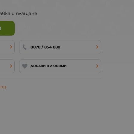
авка и плащане
И
0878 / 854 888
ДОБАВИ В ЛЮБИМИ
пад