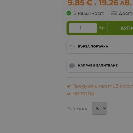
9.85
€
19.26
лв.
/
В наличност
Дост
бр
КУП
БЪРЗА ПОРЪЧКА
НАПРАВИ ЗАПИТВАНЕ
Продукти против косо
HRISTINA
Рейтинг: