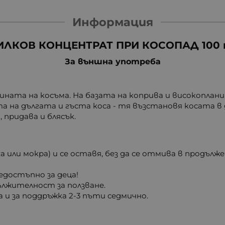
Информация
ИЛКОВ КОНЦЕНТРАТ ПРИ КОСОПАД 100 
За външна употреба
ината на косъма. На базата на коприва и високоплан
 на дългата и гъста коса - тя възстановя косата в 
 придава и блясък.
 или мокра) и се оставя, без да се отмива в продължен
недостъпно за деца!
ължителност за ползване.
 и за поддръжка 2-3 пъти седмично.