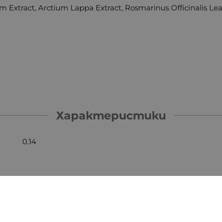
m Extract, Arctium Lappa Extract, Rosmarinus Officinalis Leaf
Характеристики
0.14