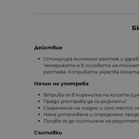
Б
Действие
Стимулира космения растеж и здрав
Чемериката е в основата на тайната
растежа. Копривата укрепва косата,
Начин на употреба
Втрива се в корените на косата (суха
Преди употреба да се разклати!
Съхранение на хладно и сухо място, 
Няма установена и определена прод
Ползва се до постигане на резултата
Съставки