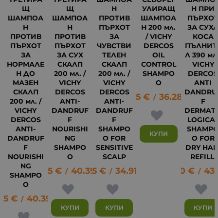
Щ
Щ
Н
УЛИРАЩ
Н ПРИ
ШАМПОА
ШАМПОА
ПРОТИВ
ШАМПОА
ПЪРХО
Н
Н
ПЪРХОТ
Н 200 мл.
ЗА СУХ
ПРОТИВ
ПРОТИВ
ЗА
/ VICHY
КОСА
ПЪРХОТ
ПЪРХОТ
ЧУВСТВИ
DERCOS
ПЪЛНИТ
ЗА
ЗА СУХ
ТЕЛЕН
OIL
Л 390 мл 
НОРМАЛЕ
СКАЛП
СКАЛП
CONTROL
VICHY
Н ДО
200 мл. /
200 мл. /
SHAMPO
DERCO
МАЗЕН
VICHY
VICHY
O
ANTI
СКАЛП
DERCOS
DERCOS
DANDRU
18.55
€
36.28
лв.
/
200 мл. /
ANTI-
ANTI-
F
VICHY
DANDRUF
DANDRUF
DERMAT
DERCOS
F
F
LOGICA
ANTI-
NOURISHI
SHAMPO
SHAMP
КУПИ
DANDRUF
NG
O FOR
O FOR
F
SHAMPO
SENSITIVE
DRY HAI
NOURISHI
O
SCALP
REFILL
NG
20.65
€
40.39
17.85
лв.
€
34.91
лв.
22.20
€
43
/
/
/
SHAMPO
O
21
65
€
40.39
лв.
/
КУПИ
КУПИ
КУПИ