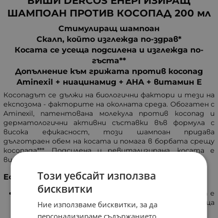
ВИШИ DERCOS ЕНЕРГИЗИРАЩ
ШАМПОАН ПРОТИВ КОСОПАД 200 мл
Стимулиращ шампоан
Скалп, който изглежда по-здрав*
Косата се усеща подсилена и изглежда по-
гъста**
Допълнение към грижата против косопад
Aminexil + ниацинамид + AHA + витамин E
Косопадът се дължи на биологични фактори и тези на
експозома - факторите на околната среда. Обогатен с
Aminexil, патентована молекула против косопад и
дерматологични активни съставки във формула с
висока ефикасност, този шампоан придава
дълготраен обем на косата и помага в борбата срещу
косопада***. Подсилена и ревитализирана, косата е
видимо по-силна от корените до върха.
Този уебсайт използва
Ефикасност
бисквитки
Скалпът е детоксикиран от корените. Косъмът е
подсилен с +47%** и отново възвръща
Ние използваме бисквитки, за да
естествената си устойчивост.
персонализираме съдържанието,