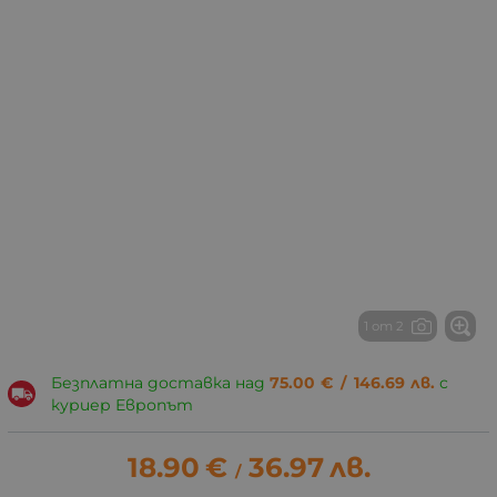
1 от 2
Безплатна доставка над
75.00
€
/
146.69
лв.
с
куриер Европът
18.90
€
36.97
лв.
/