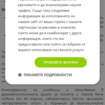
24 часа дълготраен обем с +19% повече коса****.
рекламите и да анализираме нашия
Употреба
трафик. Също така споделяме
информация за използването на
Нанесете върху скалпа и мократа коса.
нашия сайт от ваша страна с нашите
Масажирайте нежно в продължение на 1 минута, за
да се активира микроциркулацията, след което
партньори за реклама и анализи,
изплакнете.
които може да я комбинират с друга
Този шампоан е идеалното допълнение към
информация, която сте им
грижата против косопад DERCOS AMINEXIL
предоставили или която са събрали от
CLINICAL 5 за МЪЖЕ и ЖЕНИ.
вашето използване на техните услуги.
При контакт с очите, изплакнете незабавно и обилно с
вода.
ПРИЕМЕТЕ ВСИЧКИ
Потребителски тест върху 75 потребители – 4
седмици употреба - Полша.
** Инструментален тест след 5 употреби.
ПОКАЖЕТЕ ПОДРОБНОСТИ
*** Поради накъсване.
**** Инструментален тест.
Благодарение на иновации и проучвания в
дерматологичната грижа за косата и скалпа вече
повече от 50 години, лаборатории Dercos прилагат
натрупаните опит и познания за биологичните