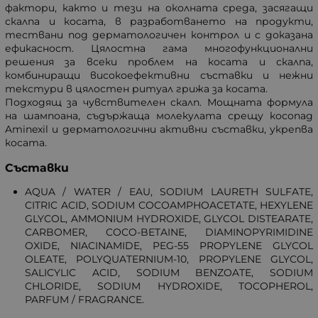
фактори, както и тези на околната среда, засягащи
скалпа и косата, в разработването на продукти,
тествани под дерматологичен контрол и с доказана
ефикасност. Цялостна гама многофункционални
решения за всеки проблем на косата и скалпа,
комбиниращи високоефективни съставки и нежни
текстури в цялостен ритуал грижа за косата.
Подходящ за чувствителен скалп. Мощната формула
на шампоана, съдържаща молекулата срещу косопад
Aminexil и дерматологични активни съставки, укрепва
косата.
Съставки
AQUA / WATER / EAU, SODIUM LAURETH SULFATE,
CITRIC ACID, SODIUM COCOAMPHOACETATE, HEXYLENE
GLYCOL, AMMONIUM HYDROXIDE, GLYCOL DISTEARATE,
CARBOMER, COCO-BETAINE, DIAMINOPYRIMIDINE
OXIDE, NIACINAMIDE, PEG-55 PROPYLENE GLYCOL
OLEATE, POLYQUATERNIUM-10, PROPYLENE GLYCOL,
SALICYLIC ACID, SODIUM BENZOATE, SODIUM
CHLORIDE, SODIUM HYDROXIDE, TOCOPHEROL,
PARFUM / FRAGRANCE.