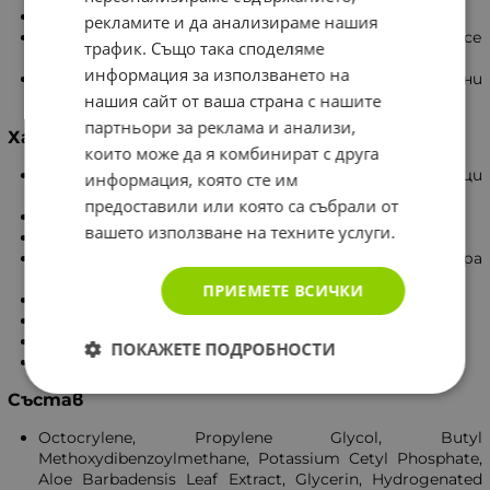
Водоустойчив.
рекламите и да анализираме нашия
Текстурата му е лека, лесно се нанася и се
трафик. Също така споделяме
абсорбира бързо.
информация за използването на
Обогатен с омекотяващи и успокояващи активни
нашия сайт от ваша страна с нашите
съставки.
партньори за реклама и анализи,
Характеристики
които може да я комбинират с друга
Съставът е с добавени активни успокояващи
информация, която сте им
съставки.
предоставили или която са събрали от
Абсорбира се лесно.
вашето използване на техните услуги.
Адаптирано към кожата pH.
Подходящ за всеки тип кожа, с много добра
поносимост.
ПРИЕМЕТЕ ВСИЧКИ
Не съдържа фталати, алкохол и аромати.
Тестван дерматологично.
95% хидратирана и мека кожа.
ПОКАЖЕТЕ ПОДРОБНОСТИ
95% кожа без зачервявания.
Състав
Octocrylene, Propylene Glycol, Butyl
Methoxydibenzoylmethane, Potassium Cetyl Phosphate,
Aloe Barbadensis Leaf Extract, Glycerin, Hydrogenated