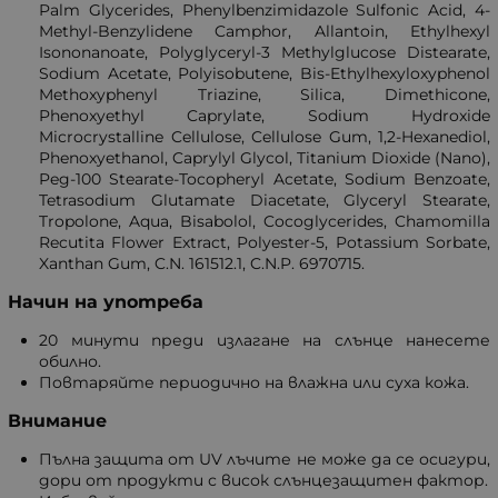
Palm Glycerides, Phenylbenzimidazole Sulfonic Acid, 4-
Methyl-Benzylidene Camphor, Allantoin, Ethylhexyl
Isononanoate, Polyglyceryl-3 Methylglucose Distearate,
Sodium Acetate, Polyisobutene, Bis-Ethylhexyloxyphenol
Methoxyphenyl Triazine, Silica, Dimethicone,
Phenoxyethyl Caprylate, Sodium Hydroxide
Microcrystalline Cellulose, Cellulose Gum, 1,2-Hexanediol,
Phenoxyethanol, Caprylyl Glycol, Titanium Dioxide (Nano),
Peg-100 Stearate-Tocopheryl Acetate, Sodium Benzoate,
Tetrasodium Glutamate Diacetate, Glyceryl Stearate,
Tropolone, Aqua, Bisabolol, Cocoglycerides, Chamomilla
Recutita Flower Extract, Polyester-5, Potassium Sorbate,
Xanthan Gum, C.N. 161512.1, C.N.P. 6970715.
Начин на употреба
20 минути преди излагане на слънце нанесете
обилно.
Повтаряйте периодично на влажна или суха кожа.
Внимание
Пълна защита от UV лъчите не може да се осигури,
дори от продукти с висок слънцезащитен фактор.