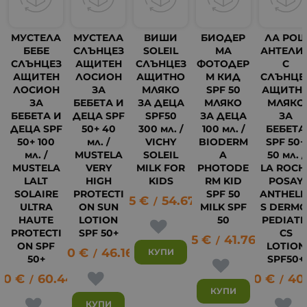
МУСТЕЛА
МУСТЕЛА
ВИШИ
БИОДЕР
ЛА РО
БЕБЕ
СЛЪНЦЕЗ
SOLEIL
МА
АНТЕЛИ
СЛЪНЦЕЗ
АЩИТЕН
СЛЪНЦЕЗ
ФОТОДЕР
С
АЩИТЕН
ЛОСИОН
АЩИТНО
М КИД
СЛЪНЦЕ
ЛОСИОН
ЗА
МЛЯКО
SPF 50
АЩИТН
ЗА
БЕБЕТА И
ЗА ДЕЦА
МЛЯКО
МЛЯКО
БЕБЕТА И
ДЕЦА SPF
SPF50
ЗА ДЕЦА
ЗА
ДЕЦА SPF
50+ 40
300 мл. /
100 мл. /
БЕБЕТА
50+ 100
мл. /
VICHY
BIODERM
SPF 50+
мл. /
MUSTELA
SOLEIL
A
50 мл. /
MUSTELA
VERY
MILK FOR
PHOTODE
LA ROCH
LALT
HIGH
KIDS
RM KID
POSAY
SOLAIRE
PROTECTI
SPF 50
ANTHELI
27.95
€
54.67
лв.
33
/
ULTRA
ON SUN
MILK SPF
S DERMO
HAUTE
LOTION
50
PEDIATR
PROTECTI
SPF 50+
CS
21.35
€
41.76
лв.
/
ON SPF
LOTION
23.60
€
46.16
лв.
КУПИ
/
50+
SPF50+
90
€
60.44
лв.
20.80
€
40
/
/
КУПИ
КУПИ