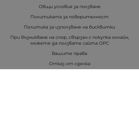
Общи условия за ползване
Политиката за поверителност
Политика за използване на бисквитки
При възникване на спор, свързан с покупка онлайн,
можете да ползвате сайта ОРС
Вашите права
Отказ от сделка
За Drugstore.bg
Карта на сайта
Контакти
Контакти
ДРАГСТОР.БГ ЕООД
6000 гр. Стара Загора
ЕИК:203463297