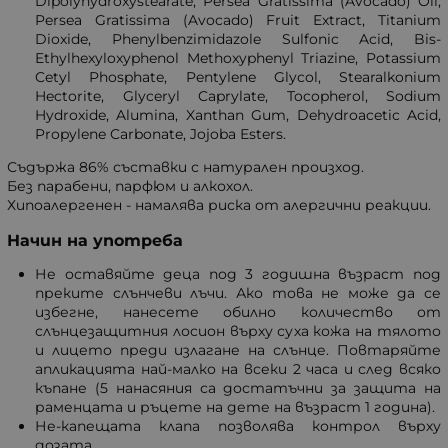
Dipolyhydroxystearate, Persea Gratissima (Avocado) Oil,
Persea Gratissima (Avocado) Fruit Extract, Titanium
Dioxide, Phenylbenzimidazole Sulfonic Acid, Bis-
Ethylhexyloxyphenol Methoxyphenyl Triazine, Potassium
Cetyl Phosphate, Pentylene Glycol, Stearalkonium
Hectorite, Glyceryl Caprylate, Tocopherol, Sodium
Hydroxide, Alumina, Xanthan Gum, Dehydroacetic Acid,
Propylene Carbonate, Jojoba Esters.
Съдържа 86% съставки с натурален произход.
Без парабени, парфюм и алкохол.
Хипоалергенен - намалява риска от алергични реакции.
Начин на употреба
Не оставяйте деца под 3 годишна възраст под
преките слънчеви лъчи. Ако това не може да се
избегне, нанесете обилно количество от
слънцезащитния лосион върху суха кожа на тялото
и лицето преди излагане на слънце. Повтаряйте
апликацията най-малко на всеки 2 часа и след всяко
къпане (5 нанасяния са достатъчни за защита на
раменцата и ръцете на дете на възраст 1 година).
Не-капещата клапа позволява контрол върху
дозата.