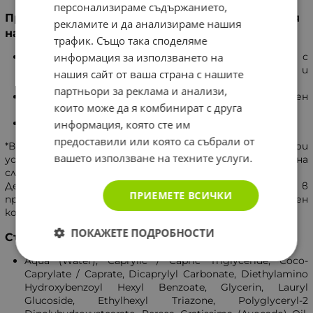
персонализираме съдържанието,
Продукт с гарантирана безопасност от деня
рекламите и да анализираме нашия
на раждането*
трафик. Също така споделяме
Подходящ за кожа, чувствителна и/или с
информация за използването на
непоносимост към слънцето (включително и
нашия сайт от ваша страна с нашите
атопична).
партньори за реклама и анализи,
Тестван под педиатричен и дерматологичен
които може да я комбинират с друга
контрол.
С висока поносимост.
информация, която сте им
предоставили или която са събрали от
*Включително новородени след интензивни грижи, при
вашето използване на техните услуги.
условие, че се спазват препоръките за излагане на
слънце.
Дерматологично тестван при 40 бебета в
ПРИЕМЕТЕ ВСИЧКИ
продължение на 2 седмици под строг педиатричен
контрол.
ПОКАЖЕТЕ ПОДРОБНОСТИ
Състав
Aqua (Water), Caprylic / Capric Triglyceride, Coco-
Caprylate / Caprate, Dicaprylyl Carbonate, Diethylamino
Hydroxybenzoyl Hexyl Benzoate, Glycerin, Lauryl
Glucoside, Ethylhexyl Triazone, Polyglyceryl-2