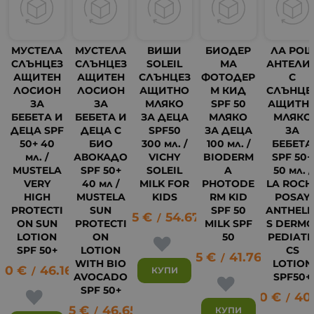
МУСТЕЛА
МУСТЕЛА
ВИШИ
БИОДЕР
ЛА РО
СЛЪНЦЕЗ
СЛЪНЦЕЗ
SOLEIL
МА
АНТЕЛИ
АЩИТЕН
АЩИТЕН
СЛЪНЦЕЗ
ФОТОДЕР
С
ЛОСИОН
ЛОСИОН
АЩИТНО
М КИД
СЛЪНЦЕ
ЗА
ЗА
МЛЯКО
SPF 50
АЩИТН
БЕБЕТА И
БЕБЕТА И
ЗА ДЕЦА
МЛЯКО
МЛЯКО
ДЕЦА SPF
ДЕЦА С
SPF50
ЗА ДЕЦА
ЗА
50+ 40
БИО
300 мл. /
100 мл. /
БЕБЕТА
мл. /
АВОКАДО
VICHY
BIODERM
SPF 50+
MUSTELA
SPF 50+
SOLEIL
A
50 мл. /
VERY
40 мл /
MILK FOR
PHOTODE
LA ROCH
HIGH
MUSTELA
KIDS
RM KID
POSAY
PROTECTI
SUN
SPF 50
ANTHELI
27.95
€
54.67
лв.
33
/
ON SUN
PROTECTI
MILK SPF
S DERMO
LOTION
ON
50
PEDIATR
SPF 50+
LOTION
CS
21.35
€
41.76
лв.
/
WITH BIO
LOTION
60
€
46.16
лв.
КУПИ
/
AVOCADO
SPF50+
SPF 50+
20.80
€
40
/
23.85
€
46.65
лв.
КУПИ
/