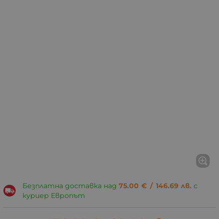
Безплатна доставка над
75.00
€
/
146.69
лв.
с
куриер Европът