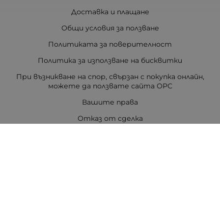
Доставка и плащане
Общи условия за ползване
Политиката за поверителност
Политика за използване на бисквитки
При възникване на спор, свързан с покупка онлайн,
можете да ползвате сайта ОРС
Вашите права
Отказ от сделка
За Drugstore.bg
Карта на сайта
Контакти
Контакти
ДРАГСТОР.БГ ЕООД