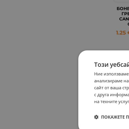
БОНБ
ГР
CAN
1.25
Този уебса
Ние използваме
анализираме на
сайт от ваша ст
с друга информа
на техните услуг
ПОКАЖЕТЕ 