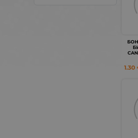
БОН
Б
CAN
1.30