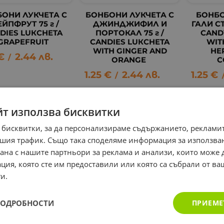
ОНИ ЛУКЧЕТА С
БОНБОНИ ЛУКЧЕТА С
БОНБО
ЕЙПФРУТ 75 г /
ДЖИНДЖИФИЛ И
ГАЛИ СТ
DIES LUКCHETA
ПОРТОКАЛ 75 г /
CAND
GRAPEFRUIT
CANDIES LUКCHETA
WIT
WITH GINGER AND
HE
€
2.44
лв.
/
ORANGE
C
1.25
€
2.44
лв.
1.25
€
/
йт използва бисквитки
 бисквитки, за да персонализираме съдържанието, рекламит
шия трафик. Също така споделяме информация за използва
рана с нашите партньори за реклама и анализи, които може
ция, която сте им предоставили или която са събрали от в
и.
ПОДРОБНОСТИ
ПРИЕМЕ