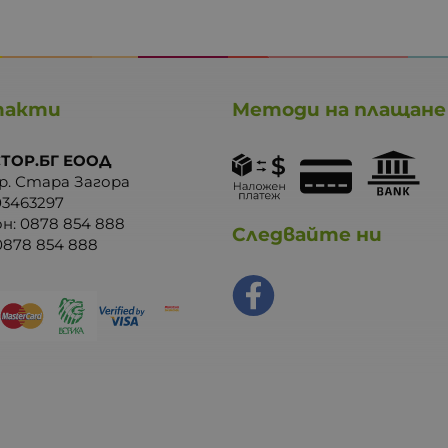
такти
Методи на плащане
ТОР.БГ ЕООД
р. Стара Загора
03463297
он:
0878 854 888
Следвайте ни
0878 854 888