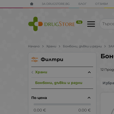
ЗА DRUGSTORE.BG
БЛОГ
ОТЗИВИ
Начало
Храни
Бонбони, дъвки и разни
ЗА
Бон
Филтри
12 Про
Храни
Бонбони, дъвки и разни
Избр
По цена
0.00 €
0.00 €