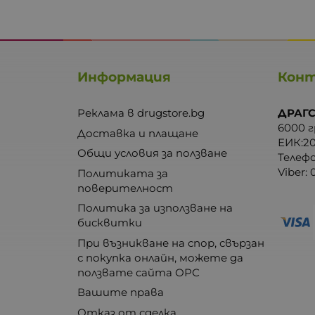
Информация
Кон
Реклама в drugstore.bg
ДРАГС
6000 г
Доставка и плащане
ЕИК:2
Общи условия за ползване
Телеф
Viber:
Политиката за
поверителност
Политика за използване на
бисквитки
При възникване на спор, свързан
с покупка онлайн, можете да
ползвате сайта ОРС
Вашите права
Отказ от сделка