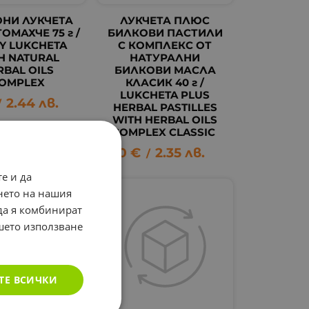
НИ ЛУКЧЕТА
ЛУКЧЕТА ПЛЮС
ОМАХЧЕ 75 г /
БИЛКОВИ ПАСТИЛИ
Y LUKCHETA
С КОМПЛЕКС ОТ
H NATURAL
НАТУРАЛНИ
RBAL OILS
БИЛКОВИ МАСЛА
OMPLEX
КЛАСИК 40 г /
LUKCHETA PLUS
2.44
лв.
/
HERBAL PASTILLES
WITH HERBAL OILS
COMPLEX CLASSIC
1.20
€
2.35
лв.
/
е и да
нето на нашия
 да я комбинират
ашето използване
ТЕ ВСИЧКИ