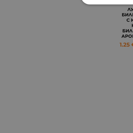
Л
БИЛ
С 
БИЛ
АРО
1.25