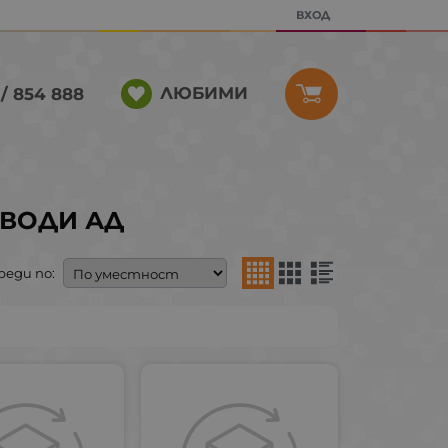
ВХОД
ЛЮБИМИ
/ 854 888
АВОДИ АД
реди по: