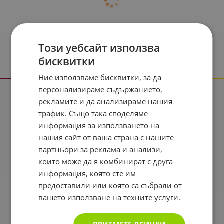
Този уебсайт използва
бисквитки
Ние използваме бисквитки, за да
персонализираме съдържанието,
Информация
рекламите и да анализираме нашия
Реклама в drugstore.bg
трафик. Също така споделяме
информация за използването на
Доставка и плащане
нашия сайт от ваша страна с нашите
Общи условия за ползване
партньори за реклама и анализи,
Политиката за поверителност
които може да я комбинират с друга
информация, която сте им
Политика за използване на бисквитки
предоставили или която са събрали от
При възникване на спор, свързан с покупка онлайн,
вашето използване на техните услуги.
можете да ползвате сайта ОРС
Вашите права