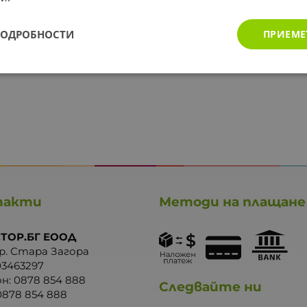
ПОДРОБНОСТИ
ПРИЕМЕ
такти
Методи на плащане
ТОР.БГ ЕООД
р. Стара Загора
03463297
он:
0878 854 888
Следвайте ни
0878 854 888