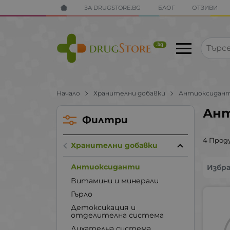
ЗА DRUGSTORE.BG
БЛОГ
ОТЗИВИ
Начало
Хранителни добавки
Антиоксидан
Ан
Филтри
4 Прод
Хранителни добавки
Антиоксиданти
Избр
Витамини и минерали
Гърло
Детоксикация и
отделителна система
Дихателна система