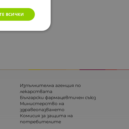
ТЕ ВСИЧКИ
Изпълнителна агенция по
лекарствата
Български фармацевтичен съюз
Министерство на
здравеопазването
Комисия за защита на
потребителите