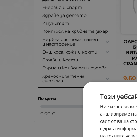
Енергия и спорт
Здраве за детето
Имунитет
Контрол на кръвната захар
Нервна система, памет
ОЛЕ
и настроение
Б
Очи, коса, кожа и нокти
ВИТ
м
Стави и кости
CRAN
Сърце и кръвоносни съдове
Храносмилателна
9.60
система
Този уебса
По цена
Ние използваме
0.00 €
0.00 €
анализираме на
сайт от ваша ст
с друга информа
на техните услуг