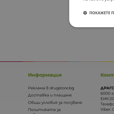
ПОКАЖЕТЕ 
Информация
Кон
Реклама в drugstore.bg
ДРАГС
6000 г
Доставка и плащане
ЕИК:2
Общи условия за ползване
Телеф
Viber:
Политиката за