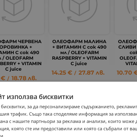
ОФАРМ ЧЕРВЕНА
ОЛЕОФАРМ МАЛИНА
ОЛЕОФ
ОРОВИНКА +
+ ВИТАМИН C сок 490
СЛИВИ
АМИН C сок 490
мл / OLEOFARM
со
л / OLEOFARM
RASPBERRY + VITAMIN
OLEOF
BERRY + VITAMIN
C juice
VITA
C juice
14.25
€
27.87
лв.
10.70
/
€
18.78
лв.
/
йт използва бисквитки
 бисквитки, за да персонализираме съдържанието, рекламит
шия трафик. Също така споделяме информация за използва
рана с нашите партньори за реклама и анализи, които може
ция, която сте им предоставили или която са събрали от в
и.