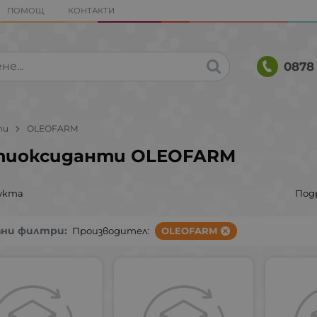
ПОМОЩ
КОНТАКТИ
0878 
ти
OLEOFARM
тиоксиданти OLEOFARM
укта
Под
ани филтри:
Производител:
OLEOFARM