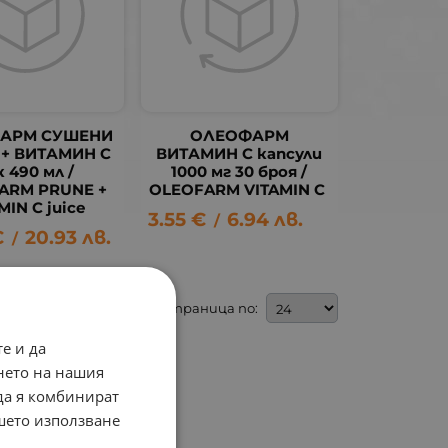
АРМ СУШЕНИ
ОЛЕОФАРМ
 + ВИТАМИН C
ВИТАМИН C капсули
к 490 мл /
1000 мг 30 броя /
ARM PRUNE +
OLEOFARM VITAMIN C
MIN C juice
3.55
€
6.94
лв.
/
€
20.93
лв.
/
На страница по:
е и да
нето на нашия
 да я комбинират
ашето използване