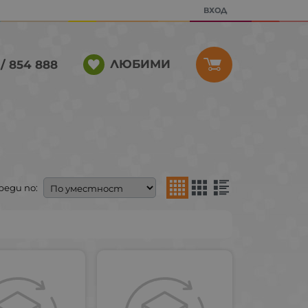
ВХОД
ЛЮБИМИ
/ 854 888
реди по: