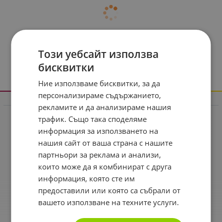
Този уебсайт използва
бисквитки
Ние използваме бисквитки, за да
персонализираме съдържанието,
Информация
рекламите и да анализираме нашия
трафик. Също така споделяме
Реклама в drugstore.bg
информация за използването на
Доставка и плащане
нашия сайт от ваша страна с нашите
Общи условия за ползване
партньори за реклама и анализи,
които може да я комбинират с друга
Политиката за поверителност
информация, която сте им
Политика за използване на бисквитки
предоставили или която са събрали от
вашето използване на техните услуги.
При възникване на спор, свързан с покупка онлайн,
можете да ползвате сайта ОРС