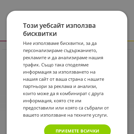
Този уебсайт използва
бисквитки
Ние използваме бисквитки, за да
Информация
персонализираме съдържанието,
рекламите и да анализираме нашия
Реклама в drugstore.bg
трафик. Също така споделяме
Доставка и плащане
информация за използването на
нашия сайт от ваша страна с нашите
Общи условия за ползване
партньори за реклама и анализи,
Политиката за поверителност
които може да я комбинират с друга
Политика за използване на бисквитки
информация, която сте им
предоставили или която са събрали от
При възникване на спор, свързан с покупка онлайн,
можете да ползвате сайта ОРС
вашето използване на техните услуги.
Вашите права
ПРИЕМЕТЕ ВСИЧКИ
Отказ от сделка