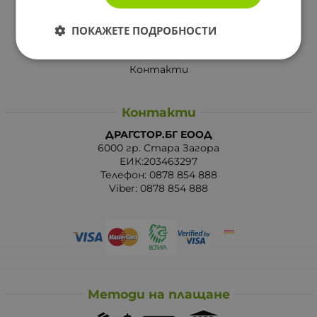
За Drugstore.bg
ПОКАЖЕТЕ ПОДРОБНОСТИ
Карта на сайта
Контакти
Контакти
ДРАГСТОР.БГ ЕООД
6000 гр. Стара Загора
ЕИК:203463297
Телефон:
0878 854 888
Viber:
0878 854 888
Методи на плащане