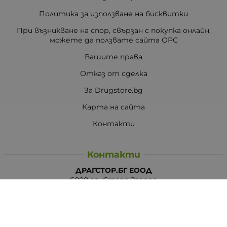
Политика за използване на бисквитки
При възникване на спор, свързан с покупка онлайн,
можете да ползвате сайта ОРС
Вашите права
Отказ от сделка
За Drugstore.bg
Карта на сайта
Контакти
Контакти
ДРАГСТОР.БГ ЕООД
6000 гр. Стара Загора
ЕИК:203463297
Телефон:
0878 854 888
Viber:
0878 854 888