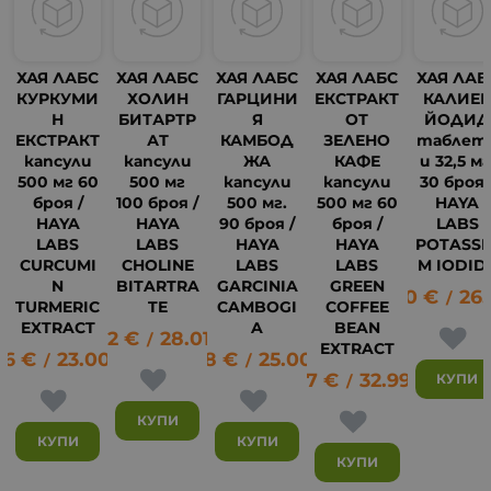
ХАЯ ЛАБС
ХАЯ ЛАБС
ХАЯ ЛАБС
ХАЯ ЛАБС
ХАЯ ЛАБ
КУРКУМИ
ХОЛИН
ГАРЦИНИ
ЕКСТРАКТ
КАЛИЕ
Н
БИТАРТР
Я
ОТ
ЙОДИД
ЕКСТРАКТ
АТ
КАМБОД
ЗЕЛЕНО
таблет
капсули
капсули
ЖА
КАФЕ
и 32,5 мг
500 мг 60
500 мг
капсули
капсули
30 броя 
броя /
100 броя /
500 мг.
500 мг 60
HAYA
HAYA
HAYA
90 броя /
броя /
LABS
LABS
LABS
HAYA
HAYA
POTASSI
CURCUMI
CHOLINE
LABS
LABS
M IODID
N
BITARTRA
GARCINIA
GREEN
13.80
€
26.
/
TURMERIC
TE
CAMBOGI
COFFEE
12
EXTRACT
A
BEAN
14.32
€
28.01
лв.
/
EXTRACT
76
€
23.00
лв.
12.78
€
25.00
лв.
/
/
16.87
€
32.99
лв.
КУПИ
/
КУПИ
КУПИ
КУПИ
КУПИ