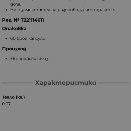
доза.
Не е заместител на разнообразното хранене.
Рег. № Т221114611
Опаковка
60 броя капсули
Произход
Европейски съюз
Характеристики
Тегло (кг.)
0.07