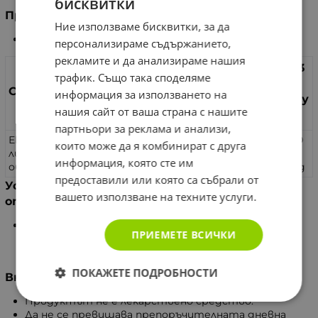
бисквитки
Предназначение
Ние използваме бисквитки, за да
Подхранва мускулатурата.
персонализираме съдържанието,
рекламите и да анализираме нашия
в 3
трафик. Също така споделяме
ка
Съставки
информация за използването на
псу
нашия сайт от ваша страна с нашите
ли
партньори за реклама и анализи,
Екстракт от зелен чай (Камелия синенсис от
150
които може да я комбинират с друга
лист) (Предоставя минимум 98% полифеноли,
0
информация, която сте им
общо Катехини и 35% Епигалокатехин Желат)
mg
предоставили или която са събрали от
Условия за съхранение след отваряне на
вашето използване на техните услуги.
опаковката
Да се съхранява на сухи и чисти места в
ПРИЕМЕТЕ ВСИЧКИ
оригиналната опаковка, на недостъпно за деца
място.
ПОКАЖЕТЕ ПОДРОБНОСТИ
Внимание
Продуктът не е лекарствено средство.
Да не се превишава препоръчителната дневна