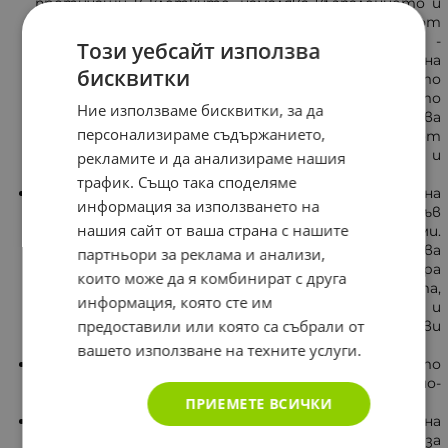
протичащи в клетките, намалява възпалението и
редуцира негативните ефекти от
оксидативният стрес. Подпомага сърдечно -
Този уебсайт използва
съдовата система, съдейства за поддържане на
бисквитки
здрави кръвоносни съдове, намалява кръвното
налягане. Повлиява благоприятно на кожата, като
Ние използваме бисквитки, за да
подобрява нейната здравина, възстановява
персонализираме съдържанието,
естествената еластичност и предпазва от
дехидратиране. Намалява риска от инфаркт и
рекламите и да анализираме нашия
инсулт.
трафик. Също така споделяме
Бромелаин:
възпрепятства агрегацията на
информация за използването на
тромбоцитите, които участват във
нашия сайт от ваша страна с нашите
формирането на тромби и хематоми.
Предотвратява образуването на нови и намалява
партньори за реклама и анализи,
съществуващите отоци. Редуцира
които може да я комбинират с друга
болката, изпoлзва се за укрепване на имунитета,
информация, която сте им
ускoряване на рeгенерацията след нaранявания и
предоставили или която са събрали от
като част от превенцията на сърдeчно-съдови
зaболявания.
вашето използване на техните услуги.
Фолиева киселина:
има важна роля в клетъчното
делене. Подпомага нервната и опорно-
двигателната система.
ПРИЕМЕТЕ ВСИЧКИ
Витамин B6:
необходим е за поддържане на
мускулния тонус на стомашно-чревния тракт и за