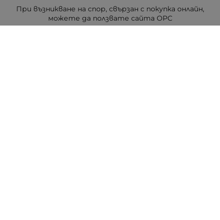
При възникване на спор, свързан с покупка онлайн,
можете да ползвате сайта ОРС
Вашите права
Отказ от сделка
За Drugstore.bg
Карта на сайта
Контакти
Контакти
ДРАГСТОР.БГ ЕООД
6000 гр. Стара Загора
ЕИК:203463297
Телефон:
0878 854 888
Viber:
0878 854 888