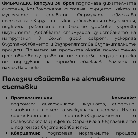
ФИБРОЛЕКС капсули 30 броя
подпомага дихателната
система, кръвоносната система, сърцето, както и
мускулите и ставите. Формулата облекчава
състояния, свързани с някои заболявания и възпаления,
подкрепя работата на белите дробове, укрепва
имунитета. Добавката стимулира изчистването на
натрупания в белия дроб секрет, ускорява
възстановяването и възпрепятства възпалителните
процеси. Приемът на продукта оказва положително
действие върху кръвоносните съдове, редуцира риска
от образуване на тромби, облекчава болката и
намалява отока.
Полезни свойства на активните
съставки
Протеолитичен комплекс:
подпомага дихателната, имунната, сърдечно-
съдовата и скелетно-мускулната системи. Имат
противооточен, противовъзпалителен и
болкоуспокояващ ефект. Ограничава възпалението
и подпомага възстановяването.
Кверцетин:
подпомага нормалните процеси