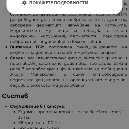
ПОКАЖЕТЕ ПОДРОБНОСТИ
нормалното функциониране на кожата и очите.
Препоръчва се за лечение и профилактика на
витамин В6 дефицитни състояния, които могат
да доведат до анемия, неврологични нарушения,
себореен дерматит, напукване на устните.
Недостигът му също се свързва с някои
ендокринни нарушения, дерматити, периферна
невропатия, податливост към инфекции.
Витамин B12:
подпомага функционирането на
мозъчната дейност и нервно-мускулния апарат.
Селен:
има имуностимулиращо, антиоксидантно и
противовъзпалително действие. Той играе важна
роля в метаболизма и функцията на щитовидната
жлеза. Минералът е силен антиоксидант,
подпомага защитата на организма от сърдечно-
съдови и онкологични заболявания.
Състав
Съдържание в 1 капсула:
Ензимен протеолитичен комплекс /Serrazimes/ -
33 мг.
Кверцетин - 110 мг.
Бромелаин - 220 мг.