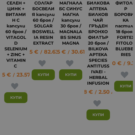
СЕЛЕН +
СОЛГАР
МАГНАЛА
БИЛКОВА
ФИТОЛ
ЦИНК +
БОСВЕЛИ
БС СИНУС
АПТЕКА
Р
ВИТАМИ
Я капсули
МАГНА
БИЛКОВ
БОРОВИ
Н C
60 броя /
капсули
ЧАЙ
КА
капсули
SOLGAR
30 броя /
ГРЪДЕН
пастил
60 броя /
BOSWELL
MAGNALA
БРОНХО
18 броя 
VITAGOL
IA RESIN
BS SINUS
ФИЛТЪР
FORTEX
D
EXTRACT
MAGNA
20 броя /
FITOLO
SELENIUM
BILKOVA
BLUEBE
42.25
€
82.63
15.65
лв.
€
30.61
лв.
/
/
+ ZINC +
APTEKA
RIES
VITAMIN
SPECIES
4.80
€
9.
4
/
C
ANTITUSS
IVAEI -
05
€
23.57
лв.
КУПИ
КУПИ
/
HERBAL
INFUSION
КУПИ
1.28
€
2.50
лв.
/
КУПИ
КУПИ