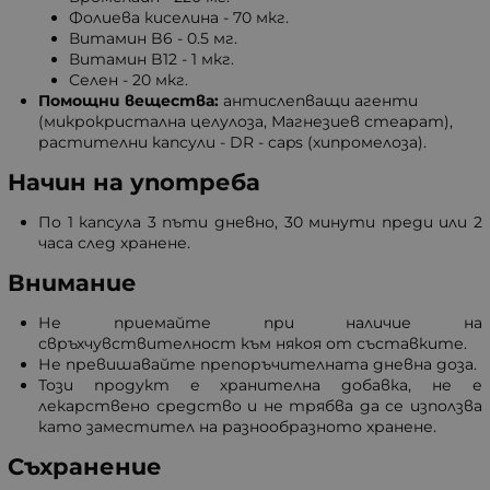
Фолиева киселина - 70 мкг.
Витамин B6 - 0.5 мг.
Витамин B12 - 1 мкг.
Селен - 20 мкг.
Помощни вещества:
антислепващи агенти
(микрокристална целулоза, Магнезиев стеарат),
растителни капсули - DR - caps (хипромелоза).
Начин на употреба
По 1 капсула 3 пъти дневно, 30 минути преди или 2
часа след хранене.
Внимание
Не приемайте при наличие на
свръхчувствителност към някоя от съставките.
Не превишавайте препоръчителната дневна доза.
Този продукт е хранителна добавка, не е
лекарствено средство и не трябва да се използва
като заместител на разнообразното хранене.
Съхранение