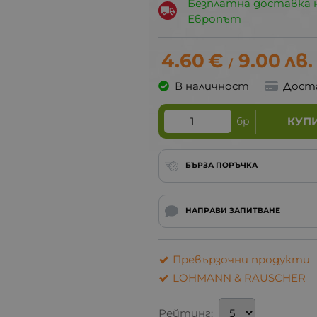
Безплатна доставка 
Европът
4.60
€
9.00
лв.
/
В наличност
Дост
бр
КУП
БЪРЗА ПОРЪЧКА
НАПРАВИ ЗАПИТВАНЕ
Превързочни продукти
LOHMANN & RAUSCHER
Рейтинг: