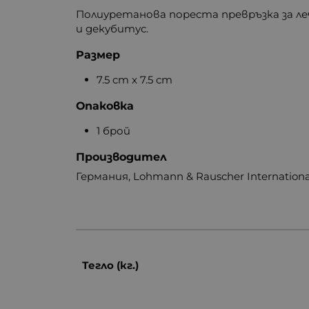
Полиуретанова пореста превръзка за ле
и декубитус.
Размер
7.5 cm x 7.5 cm
Опаковка
1 брой
Производител
Германия, Lohmann & Rauscher Internation
Тегло (кг.)