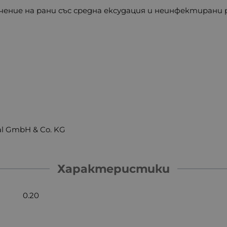
чение на рани със средна ексудация и неинфектирани
al GmbH & Co. KG
Характеристики
0.20