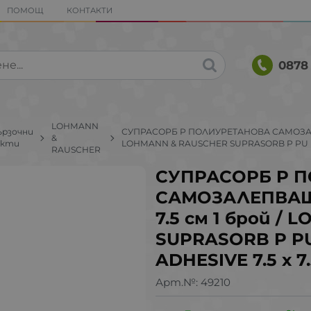
ПОМОЩ
КОНТАКТИ
0878 
LOHMANN
ързочни
СУПРАСОРБ P ПОЛИУРЕТАНОВА САМОЗАЛЕП
&
укти
LOHMANN & RAUSCHER SUPRASORB P PU FO
RAUSCHER
СУПРАСОРБ P 
САМОЗАЛЕПВАЩА
7.5 см 1 брой /
SUPRASORB P P
ADHESIVE 7.5 х 7
Арт.№:
49210