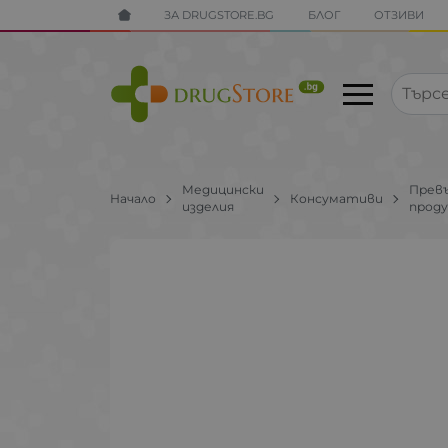
ЗА DRUGSTORE.BG
БЛОГ
ОТЗИВИ
Медицински
Прев
Начало
Консумативи
изделия
прод