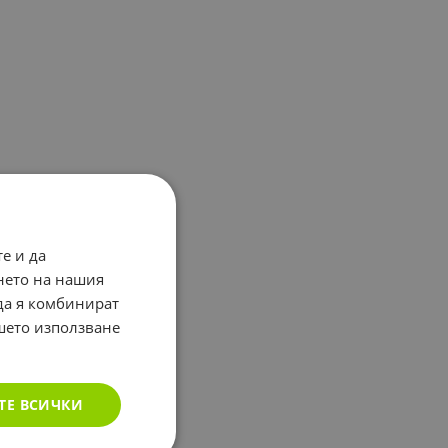
е и да
нето на нашия
 да я комбинират
ашето използване
ТЕ ВСИЧКИ