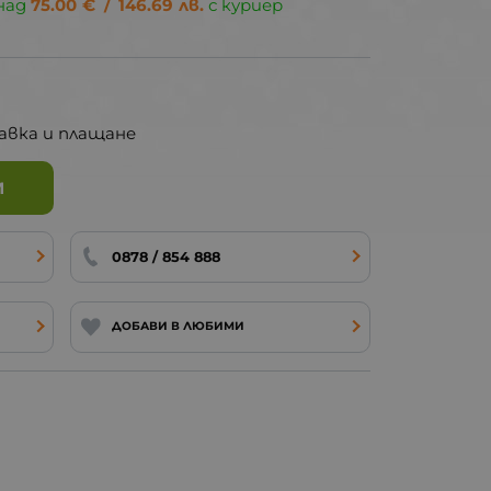
над
75.00
€
/
146.69
лв.
с куриер
авка и плащане
И
0878 / 854 888
ДОБАВИ В ЛЮБИМИ