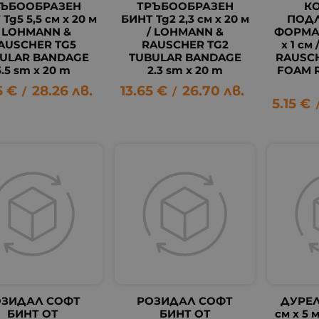
РЪБООБРАЗЕН
ТРЪБООБРАЗЕН
К
Tg5 5,5 см х 20 м
БИНТ Tg2 2,3 см х 20 м
ПОД
/ LOHMANN &
/ LOHMANN &
ФОРМА 
AUSCHER TG5
RAUSCHER TG2
х 1 см
ULAR BANDAGE
TUBULAR BANDAGE
RAUSC
5.5 sm х 20 m
2.3 sm х 20 m
FOAM 
5
€
28.26
лв.
13.65
€
26.70
лв.
/
/
5.15
€
ОЗИДАЛ СОФТ
РОЗИДАЛ СОФТ
ДУРЕЛ
БИНТ ОТ
БИНТ ОТ
см х 5 