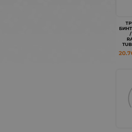
Т
БИНТ 
R
TUB
20.7