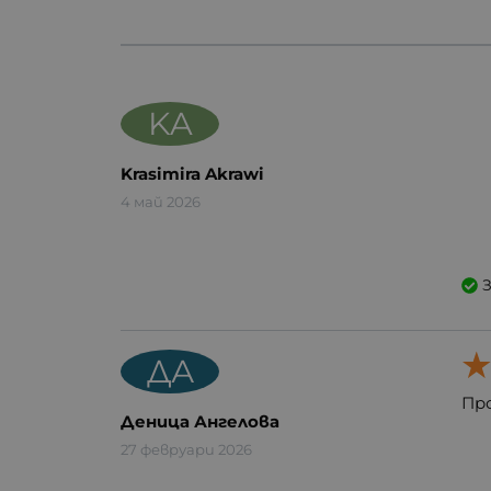
KA
Krasimira Akrawi
4 май 2026
ДА
Пр
Деница Ангелова
27 февруари 2026