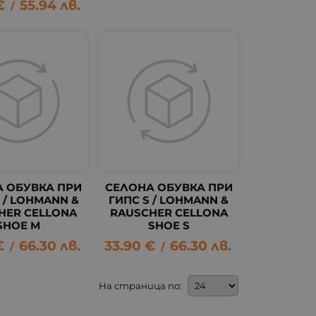
€
55.94
лв.
/
 ОБУВКА ПРИ
СЕЛОНА ОБУВКА ПРИ
 / LOHMANN &
ГИПС S / LOHMANN &
HER CELLONA
RAUSCHER CELLONA
SHOE M
SHOE S
€
66.30
лв.
33.90
€
66.30
лв.
/
/
На страница по: