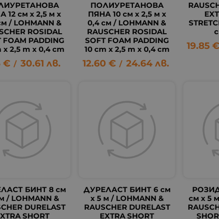
ЛИУРЕТАНОВА
ПОЛИУРЕТАНОВА
RAUSCH
 12 см х 2,5 м х
ПЯНА 10 см х 2,5 м х
EX
 см / LOHMANN &
0,4 см / LOHMANN &
STRETC
SCHER ROSIDAL
RAUSCHER ROSIDAL
c
T FOAM PADDING
SOFT FOAM PADDING
19.85
 х 2,5 m х 0,4 cm
10 cm х 2,5 m х 0,4 cm
5
€
30.61
лв.
12.60
€
24.64
лв.
/
/
ЛАСТ БИНТ 8 см
ДУРЕЛАСТ БИНТ 6 см
РОЗИД
 м / LOHMANN &
х 5 м / LOHMANN &
см х 5 
CHER DURELAST
RAUSCHER DURELAST
RAUSCH
EXTRA SHORT
EXTRA SHORT
SHOR