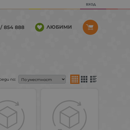
ВХОД
ЛЮБИМИ
/ 854 888
реди по: