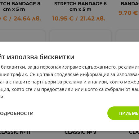
ETCH BANDAGE 8
STRETCH BANDAGE 6
BANDAG
сm x 5 m
cm x 5 m
9.70
€
0
€
24.64
лв.
10.95
€
21.42
лв.
/
/
йт използва бисквитки
 бисквитки, за да персонализираме съдържанието, рекламит
шия трафик. Също така споделяме информация за използва
рана с нашите партньори за реклама и анализи, които може
ция, която сте им предоставили или която са събрали от в
и.
АПРЕНОВА ЯКА
ДУНАПРЕНОВА ЯКА
ДУНАП
ACARE CERVICAL
CELLACARE CERVICAL
CELLAC
LASSIC № 11 /
CLASSIC № 9 /
CLAS
ПОДРОБНОСТИ
ПРИЕМЕ
LOHMANN &
LOHMANN &
LO
RAUSCHER
RAUSCHER
R
ACARE CERVICAL
CELLACARE CERVICAL
CELLAC
CLASSIC № 11
CLASSIC № 9
CLA