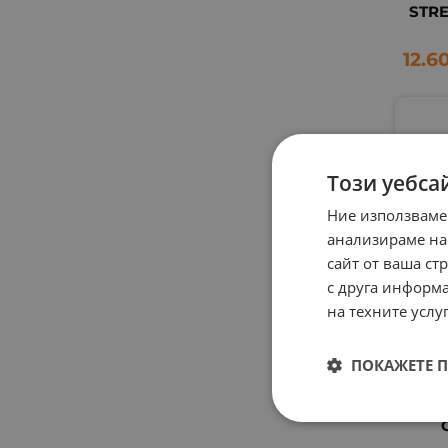
STR
12.6
Този уебса
Ние използваме
анализираме на
сайт от ваша ст
с друга информа
на техните услуг
ДУН
CELL
C
ПОКАЖЕТЕ 
CELL