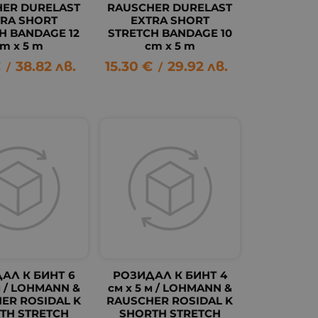
ER DURELAST
RAUSCHER DURELAST
TRA SHORT
EXTRA SHORT
H BANDAGE 12
STRETCH BANDAGE 10
m x 5 m
cm x 5 m
€
38.82
лв.
15.30
€
29.92
лв.
/
/
АЛ К БИНТ 6
РОЗИДАЛ К БИНТ 4
м / LOHMANN &
см х 5 м / LOHMANN &
ER ROSIDAL K
RAUSCHER ROSIDAL K
TH STRETCH
SHORTH STRETCH