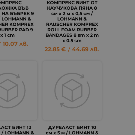
ОМПРЕКС
КОМПРЕКС БИНТ ОТ
ЛОЖКА ВЪВ
КАУЧУКОВА ПЯНА 8
НА БЪБРЕК 9
см х 2 м х 0,5 см /
 / LOHMANN &
LOHMANN &
HER KOMPREX
RAUSCHER KOMPREX
RUBBER PAD 9
ROLL FOAM RUBBER
x 1 cm
BANDAGES 8 sm x 2 m
x 0.5 sm
10.07
лв.
/
22.85
€
44.69
лв.
/
АСТ БИНТ 12
ДУРЕЛАСТ БИНТ 10
м / LOHMANN &
см х 5 м / LOHMANN &