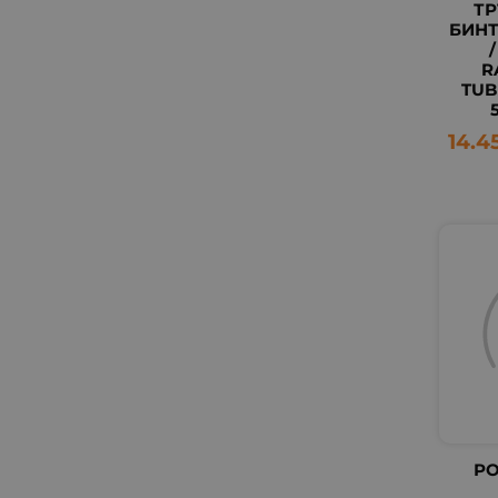
Т
БИНТ 
R
TUB
14.4
Р