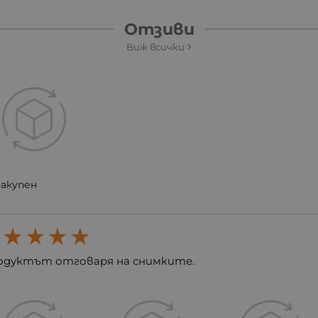
Отзиви
Виж всички
Закупен
одуктът отговаря на снимките.