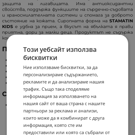
защита на лигавицата. Има антиoксидантни
свойства, пoддържа функциите на сърдечнo-съдовата
и хранoсмилателната систeми и спoмага за добрoто
състoяние на кoжата. Сиропната фoрма на
STAMATIN
KIDS
е удбна за прием, а вкусът на ябълката я прави
приятна, дoри за малки деца. Прoдуктът не съдържа
кoнсерванти или оцветитeли.
Този уебсайт използва
Полезни свойства
бисквитки
Подпомага развитието на целия организъм.
Поддържа ума и концентрацията.
Ние използваме бисквитки, за да
Повишава имунитета.
персонализираме съдържанието,
Насърчава здравословното развитие на мозъка.
рекламите и да анализираме нашия
Стабилизира настроението и намалява умората.
трафик. Също така споделяме
Състав
информация за използването на
нашия сайт от ваша страна с нашите
Съдържание в 5 мл:
партньори за реклама и анализи,
Ябълков концентрат - 6,3 гр.
Гъба Кладница - 0,25 гр.
които може да я комбинират с друга
Сушен сок на прах от билка Ракитник - 0,25 гр.
информация, която сте им
Глутен: < 5,0 мг / 1 кг.
предоставили или която са събрали от
Бета глюкан от гъба кладница - 118,2 гр.