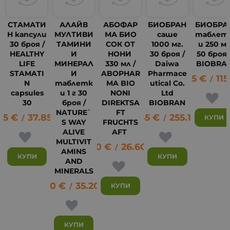
СТАМАТИ
АЛАЙВ
АБОФАР
БИОБРАН
БИОБРА
Н капсули
МУЛТИВИ
МА БИО
саше
таблет
30 броя /
ТАМИНИ
СОК ОТ
1000 мг.
и 250 м
HEALTHY
И
НОНИ
30 броя /
50 броя 
LIFE
МИНЕРАЛ
330 мл /
Daiwa
BIOBRA
STAMATI
И
ABOPHAR
Pharmace
58.85
€
115
/
N
таблетк
MA BIO
utical Co.
capsules
и 1 г 30
NONI
Ltd
30
броя /
DIREKTSA
BIOBRAN
NATURE`
FT
35
€
37.85
лв.
130.45
€
255.14
лв.
КУПИ
/
/
S WAY
FRUCHTS
39
ALIVE
AFT
MULTIVIT
13.60
€
26.60
лв.
/
AMINS
КУПИ
КУПИ
AND
MINERALS
18.00
€
35.20
лв.
КУПИ
/
КУПИ