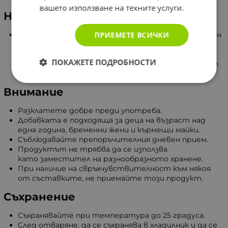
вашето използване на техните услуги.
Начин на употреба
ПРИЕМЕТЕ ВСИЧКИ
Препоръчва се прием за деца от 1 до 3 години, един
път на ден по 5 мл., педи хранене. За възрастни и
деца над 3 годишна възраст, по 5 мл., 2 пъти
ПОКАЖЕТЕ ПОДРОБНОСТИ
дневно, преди хранене. Може да се приема с кисело
мляко, вода или неразреден.
Внимание
Разклатете добре преди употреба.
Добавката е подходяща за деца на възраст над
една година, бременни жени и кърмещи майки.
Съблюдавайте препоръчителния дневен прием.
Продуктът не трябва да се използва
като заместител на разнообразното хранене.
При наличие на свръхчувствителност към някоя
от съставките, не приемайте този продукт.
Съхранение
Съхранявайте при температура до 25 градуса.
След отваряне, да се съхранява в хладилник и да се