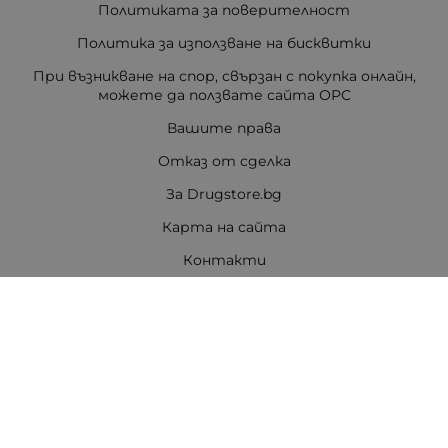
Политиката за поверителност
Политика за използване на бисквитки
При възникване на спор, свързан с покупка онлайн,
можете да ползвате сайта ОРС
Вашите права
Отказ от сделка
За Drugstore.bg
Карта на сайта
Контакти
Контакти
ДРАГСТОР.БГ ЕООД
6000 гр. Стара Загора
ЕИК:203463297
Телефон:
0878 854 888
Viber:
0878 854 888