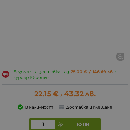
Безплатна доставка над
75.00
€
/
146.69
лв.
с
куриер Европът
22.15
€
43.32
лв.
/
В наличност
Доставка и плащане
бр
КУПИ