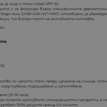
а за лице и тяло спрей SPF 50.
щита и се фокусира върху специфичните дерматоло
вида лъчи (UVB+UVA+VL*+IRA*), отговорни за уврежд
акции. *ин витро тест на активната съставка.
ан.
кта
од.
ство по цялото тяло преди излагане на слънце. Оск
след плуване, подсушаване и изпотяване.
я (10-16 часа).
ори когато използвате слънцезащитни продукти, е сер
уряват 100% защита срещу UV лъчите.