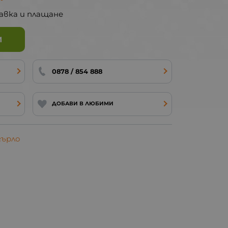
авка и плащане
И
0878 / 854 888
ДОБАВИ В ЛЮБИМИ
гърло