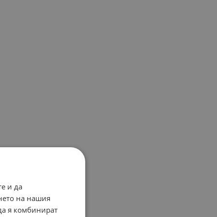
е и да
нето на нашия
 да я комбинират