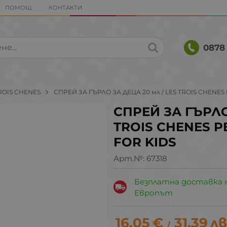
ПОМОЩ
КОНТАКТИ
0878 
ROIS CHENES
СПРЕЙ ЗА ГЪРЛО ЗА ДЕЦА 20 мл / LES TROIS CHENES
СПРЕЙ ЗА ГЪРЛО
TROIS CHENES P
FOR KIDS
Арт.№:
67318
Безплатна доставка 
Европът
16.05
€
31.39
лв
/