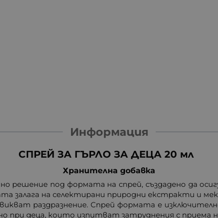
Информация
СПРЕЙ ЗА ГЪРЛО ЗА ДЕЦА 20 мл
Хранителна добавка
ирано решение под формата на спрей, създадено да оси
ата залага на селектирани природни екстракти и м
извикват раздразнение. Спрей формата е изключителн
бно при деца, които изпитват затруднения с приема 