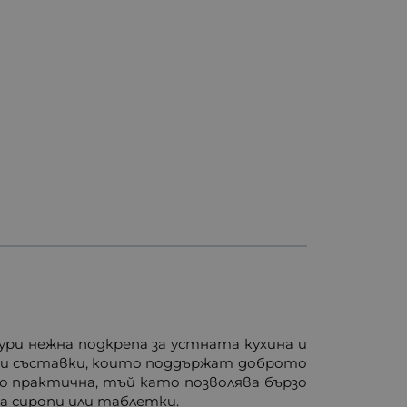
гури нежна подкрепа за устната кухина и
еки съставки, които поддържат доброто
о практична, тъй като позволява бързо
на сиропи или таблетки.