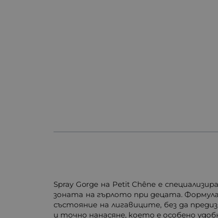
Spray Gorge на Petit Chêne е специализ
зоната на гърлото при децата. Формул
състояние на лигавиците, без да пред
и точно нанасяне, което е особено удо