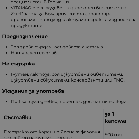
специалисти в Германия.
VITAMAG е ексклузивен и директен вносител на
ZeinPharma за България, което гарантира
оригинален произход и актуален срок на годност на
продуктите.
Предназначение
За здрава сърдечносъдовата система.
Натурален състав.
Не съдържа
Глутен, лактоза, соя изкуствени оцветители,
изкуствени овкусители, консерванти или ГМО.
Указания за употреба
По 1 капсула дневно, приета с достатъчно вода.
за 1
Съставки
капсула
Екстракт от корен на Японска фалопия
500 mg
от който натурален транс-