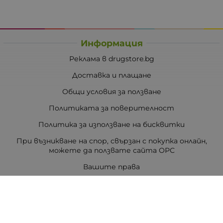
Информация
Реклама в drugstore.bg
Доставка и плащане
Общи условия за ползване
Политиката за поверителност
Политика за използване на бисквитки
При възникване на спор, свързан с покупка онлайн,
можете да ползвате сайта ОРС
Вашите права
Отказ от сделка
За Drugstore.bg
Карта на сайта