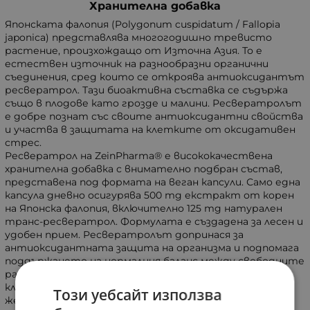
Хранителна добавка
Японската фалопия (Polygonum cuspidatum / Fallopia
japonica) представлява многогодишно тревисто
растение, произхождащо от Източна Азия. То е
естествен източник на разнообразни органични
съединения, сред които се откроява антиоксидантът
ресвератрол. Тази биоактивна съставка се съдържа
също в плодове като грозде и малини. Ресвератролът
е добре познат със своите антиоксидантни свойства
и участва в защитата на клетките от оксидативен
стрес.
Ресвератрол на ZeinPharma® е висококачествена
хранителна добавка с внимателно подбран състав,
представена под формата на веган капсули. Само една
капсула дневно осигурява 500 mg екстракт от корен
на Японска фалопия, включително 125 mg натурален
транс-ресвератрол. Формулата е създадена за лесен и
удобен прием. Ресвератролът допринася за
антиоксидантната защита на организма и подпомага
поддържането на нормалния баланс между свободните
радикали и естествените защитни механизми на
клетките. Добавката е подходяща за хора, които
Този уебсайт използва
желаят да включат висококачествен растителен