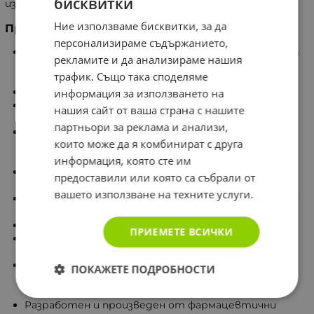
бисквитки
източник на ресвератрол в ежедневния си режим.
Ние използваме бисквитки, за да
Предимства на Ресвератрола на ZeinPharma
персонализираме съдържанието,
Само 1 капсула дневно осигурява 500 mg екстракт
рекламите и да анализираме нашия
от корен на Японска фалопия, от които 125 mg
трафик. Също така споделяме
натурален транс-ресвератрол.
Предлага практично и лесно дозиране.
информация за използването на
Съдържа висококонцентриран растителен
нашия сайт от ваша страна с нашите
екстракт с естествен произход.
партньори за реклама и анализи,
Допринася за антиоксидантната защита на
които може да я комбинират с друга
клетките от действието на свободните
радикали.
информация, която сте им
Подходящ за ежедневен прием като част от
предоставили или която са събрали от
балансиран начин на живот.
вашето използване на техните услуги.
Предлага се в икономична опаковка от 120 капсули,
достатъчни за до 4 месеца прием.
100% веган капсули.
ПРИЕМЕТЕ ВСИЧКИ
Не съдържа глутен, лактоза, соя и магнезиев
стеарат.
Лабораторно тестван продукт без остатъци,
ПОКАЖЕТЕ ПОДРОБНОСТИ
изкуствени оцветители, овкусители и
консерванти.
Разработен и произведен от фармацевтични