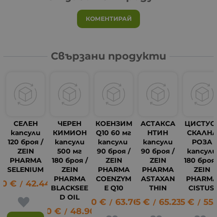
КОМЕНТИРАЙ
Свързани продукти
СЕЛЕН
ЧЕРЕН
КОЕНЗИМ
АСТАКСА
ЦИСТУС 
капсули
КИМИОН
Q10 60 мг
НТИН
СКАЛН
120 броя /
капсули
капсули
капсули
РОЗА
ZEIN
500 мг
90 броя /
90 броя /
капсул
PHARMA
180 броя /
ZEIN
ZEIN
180 броя 
SELENIUM
ZEIN
PHARMA
PHARMA
ZEIN
PHARMA
COENZYM
ASTAXAN
PHARM
70
€
42.44
лв.
/
BLACKSEE
E Q10
THIN
CISTUS
D OIL
32.60
€
63.76
33.35
лв.
€
65.23
28.35
лв.
€
55
/
/
/
25.00
€
48.90
лв.
14
/