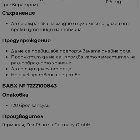
125 mg
ресвератрол)
Съхранение
Да се съхранява на хладно и сухо място, далеч от
преки източници на топлина.
Предупреждение
Да не се превишава препоръчваната дневна доза.
Продуктът да не се използва като заместител на
разнообразното хранене.
Да се пази далеч от деца.
Не е лекарствено средство.
БАБХ № Т222100843
Опаковка
120 броя капсули
Производител
Германия, ZeinPharma Germany GmbH