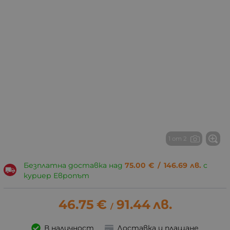
1 от 2
Безплатна доставка над
75.00
€
/
146.69
лв.
с
куриер Европът
46.75
€
91.44
лв.
/
В наличност
Доставка и плащане